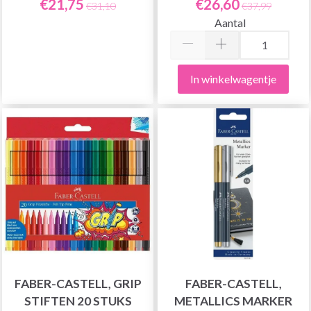
€21,75
€26,60
€31,10
€37,99
Aantal
In winkelwagentje
FABER-CASTELL, GRIP
FABER-CASTELL,
STIFTEN 20 STUKS
METALLICS MARKER