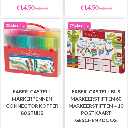
€14,50
€14,50
€20,70
€20,70
30% korting
29% korting
FABER-CASTELL
FABER-CASTELL BUS
MARKERPENNEN
MARKEERSTIFTEN 60
CONNECTOR KOFFER
MARKEERSTIFTEN + 10
80 STUKS
POSTKAART
GESCHENKDOOS