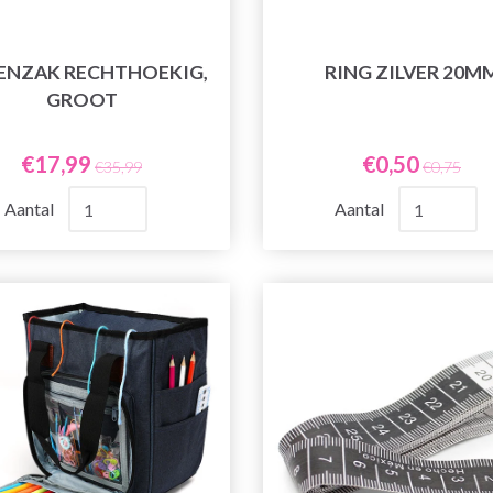
ENZAK RECHTHOEKIG,
RING ZILVER 20M
GROOT
€17,99
€0,50
€35,99
€0,75
Aantal
Aantal