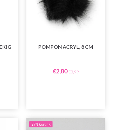
EKIG
POMPON ACRYL, 8 CM
€2,80
€3,99
29% korting