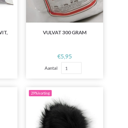
IT,
VULVAT 300 GRAM
€5,95
Aantal
29% korting