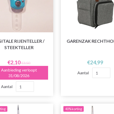
GITALE RIJENTELLER /
GARENZAK RECHTHO
STEEKTELLER
€2,10
€24,99
€3,50
Aanbieding verloopt
Aantal
31/08/2026
Aantal
ting
40% korting