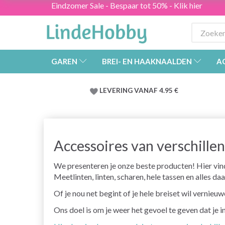
Eindzomer Sale - Bespaar tot 50% - Klik hier
GAREN
BREI- EN HAAKNAALDEN
A
LEVERING VANAF 4.95 €
Accessoires van verschill
We presenteren je onze beste producten! Hier vind
Meetlinten, linten, scharen, hele tassen en alles da
Of je nou net begint of je hele breiset wil vernieu
Ons doel is om je weer het gevoel te geven dat je