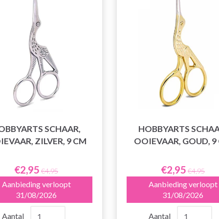
OBBYARTS SCHAAR,
HOBBYARTS SCHAA
EVAAR, ZILVER, 9 CM
OOIEVAAR, GOUD, 9
€2,95
€2,95
€4,95
€4,95
Aanbieding verloopt
Aanbieding verloopt
31/08/2026
31/08/2026
Aantal
Aantal