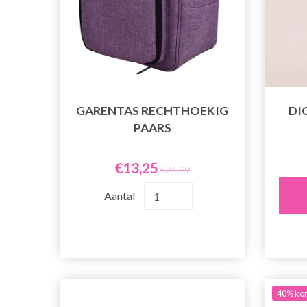
GARENTAS RECHTHOEKIG
DI
PAARS
€13,25
€24,99
Aantal
40% kor