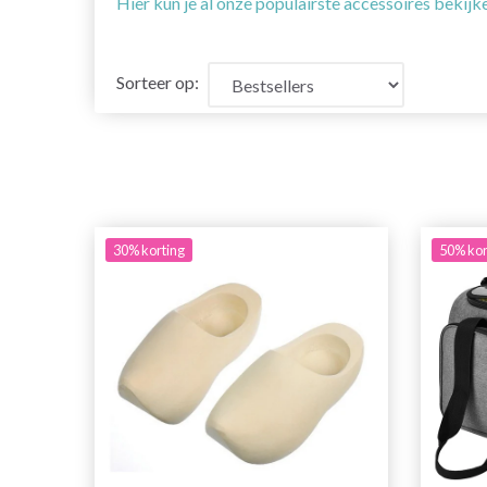
Hier kun je al onze populairste accessoires bekijk
Sorteer op:
30% korting
50% kor