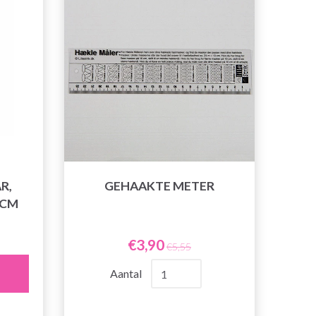
R,
GEHAAKTE METER
 CM
€3,90
€5,55
Aantal