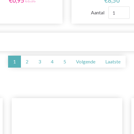
€0,95
€8,50
€1,35
Aantal
1
2
3
4
5
Volgende
Laatste