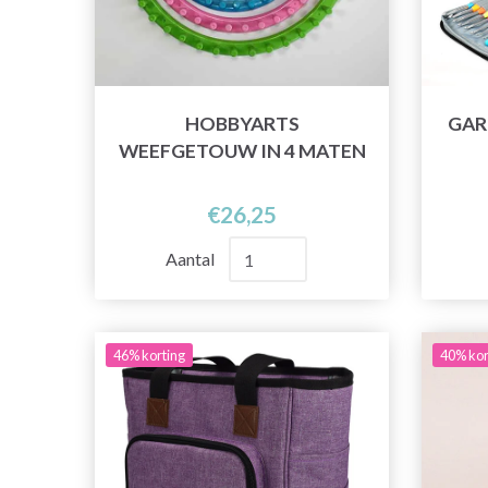
HOBBYARTS
GAR
WEEFGETOUW IN 4 MATEN
€26,25
Aantal
46% korting
40% kor