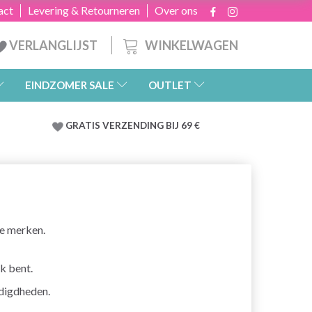
act
Levering & Retourneren
Over ons
WINKELWAGEN
VERLANGLIJST
EINDZOMER SALE
OUTLET
GRATIS
VERZENDING BIJ 69 €
de merken.
ek bent.
odigdheden.