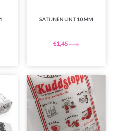
M
SATIJNEN LINT 10 MM
€1,45
€2,05