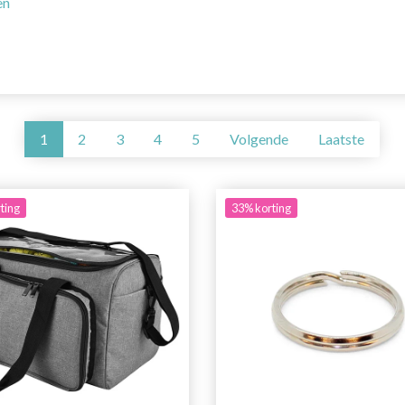
en
1
2
3
4
5
Volgende
Laatste
ting
33% korting