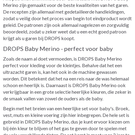
Merino zijn gemaakt voor de beste kwaliteiten van het garen.
De recepten zijn allemaal met gedetailleerde handleidingen,
zodat u veilig door het proces van begin tot eindproduct wordt
geleid. De patronen zijn ook allemaal nagelezen en zorgvuldig
beoordeeld, zodat u zeker weet dat u een echt goed patroon
krijgt als u garen bij DROPS koopt.
DROPS Baby Merino - perfect voor baby
Zoals de naam al doet vermoeden, is DROPS Baby Merino
perfect voor kleding voor de kleintjes. Behalve dat het een
ultrazacht garen is, kan het ook in de machine gewassen
worden. Dit betekent dat het na een reis naar de was helemaal
schoon en heerlijk is. Daarnaast is DROPS Baby Merino ook
verkrijgbaar in een grote selectie heerlijke kleuren, die zeker in
de smaak vallen van zowel de ouders als de baby.
Begin met het breien van een heerlijke set voor baby's. Broek,
vest, muts en kleine voering zijn hier inbegrepen. De hele set is
gebreid in DROPS Baby Merino, dus je kunt ervoor kiezen om
bij één kleur te blijven of het gas te geven door te spelen met
de vele verschillende tinten. De set komt in maat voor 2 jaar te