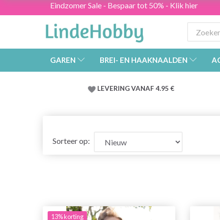
Eindzomer Sale - Bespaar tot 50% - Klik hier
GAREN
BREI- EN HAAKNAALDEN
A
LEVERING VANAF 4.95 €
Sorteer op:
13% korting