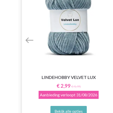
LINDEHOBBY VELVET LUX
E
€ 2,99
€ 5,95
Aanbieding verloopt
31/08/2026
Bekijk alle opties