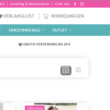
act
Levering & Retourneren
Over ons
WINKELWAGEN
VERLANGLIJST
EINDZOMER SALE
OUTLET
GRATIS
VERZENDING BIJ 69 €
13% korting