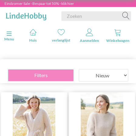
Eindzomer Sale - Bespaar tot 50% - klik hier
Navigatie in-/uitschakelen
Menu
Huis
verlanglijst
Aanmelden
Winkelwagen
Filters