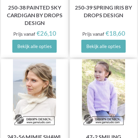
250-38 PAINTED SKY
250-39 SPRING IRIS BY
CARDIGAN BY DROPS
DROPS DESIGN
DESIGN
€26,10
€18,60
Prijs vanaf
Prijs vanaf
Bekijk alle opties
Bekijk alle opties
242-56 MIMIE SHAWL
47-2 SMILING