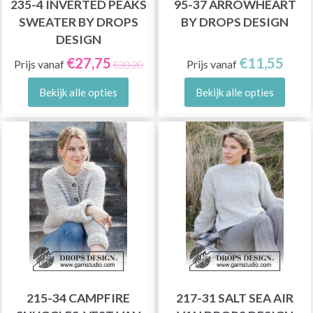
235-4 INVERTED PEAKS
95-37 ARROWHEART
SWEATER BY DROPS
BY DROPS DESIGN
DESIGN
€27,75
€11,55
Prijs vanaf
Prijs vanaf
€30,20
Bekijk alle opties
Bekijk alle opties
215-34 CAMPFIRE
217-31 SALT SEA AIR