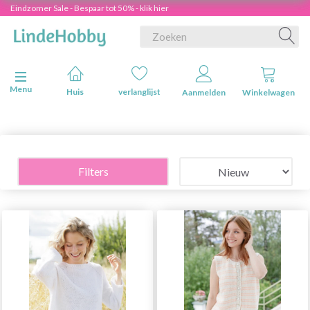
Eindzomer Sale - Bespaar tot 50% - klik hier
Navigatie in-/uitschakelen
Menu
Huis
verlanglijst
Aanmelden
Winkelwagen
Filters