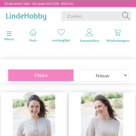
Eindzomer Sale - Bespaar tot 50% - klik hier
Navigatie in-/uitschakelen
Menu
Huis
verlanglijst
Aanmelden
Winkelwagen
Filters