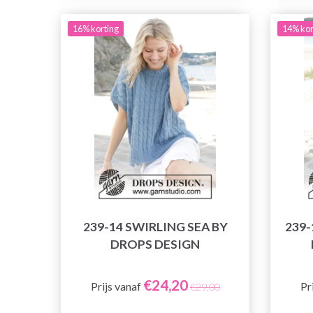
16% korting
14% kor
239-14 SWIRLING SEA BY
239-
DROPS DESIGN
€24,20
Prijs vanaf
Pr
€29,00