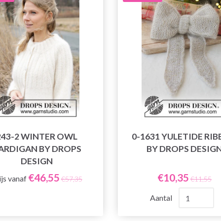
243-2 WINTER OWL
0-1631 YULETIDE RI
ARDIGAN BY DROPS
BY DROPS DESIG
DESIGN
€46,55
€10,35
ijs vanaf
€57,35
€11,55
Aantal