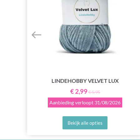
LINDEHOBBY VELVET LUX
E
€ 2,99
€ 5,95
Aanbieding verloopt
31/08/2026
Bekijk alle opties