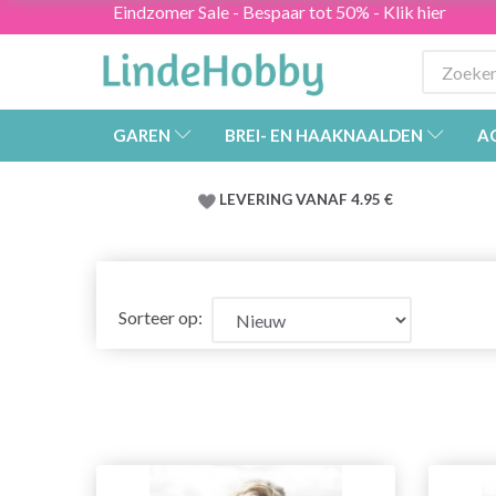
Eindzomer Sale - Bespaar tot 50% - Klik hier
GAREN
BREI- EN HAAKNAALDEN
A
LEVERING VANAF 4.95 €
Sorteer op: