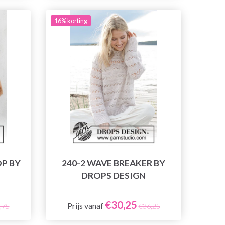
16% korting
OP BY
240-2 WAVE BREAKER BY
DROPS DESIGN
€30,25
Prijs vanaf
,75
€36,25