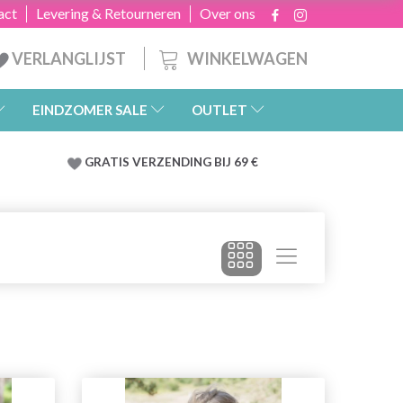
act
Levering & Retourneren
Over ons
WINKELWAGEN
VERLANGLIJST
EINDZOMER SALE
OUTLET
GRATIS
VERZENDING BIJ 69 €