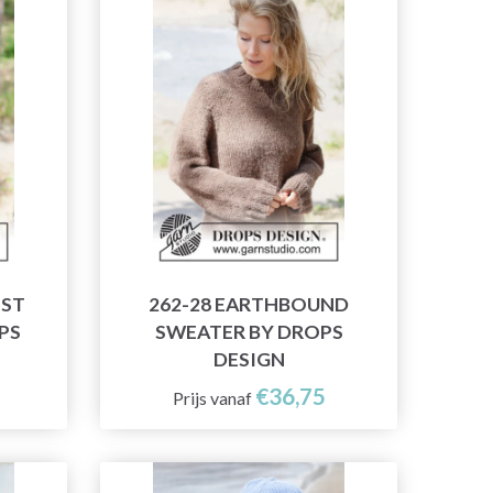
IST
262-28 EARTHBOUND
PS
SWEATER BY DROPS
DESIGN
€36,75
Prijs vanaf