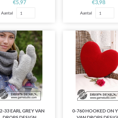
€5,97
€3,98
Aantal
Aantal
2-33 EARL GREY VAN
0-760 HOOKED ON 
DROPS DESIGN
VAN DROPS DESIG