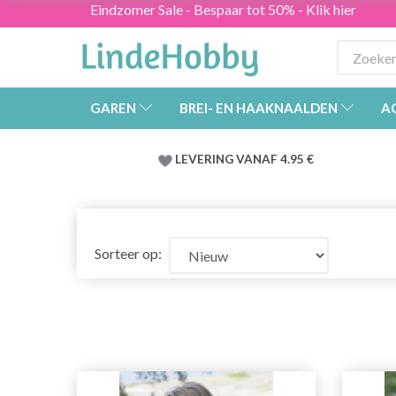
Eindzomer Sale - Bespaar tot 50% - Klik hier
GAREN
BREI- EN HAAKNAALDEN
A
LEVERING VANAF 4.95 €
Sorteer op: