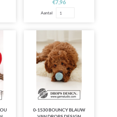
€7,96
Aantal
YOU
0-1530 BOUNCY BLAUW
N
VAN DROPS DESIGN