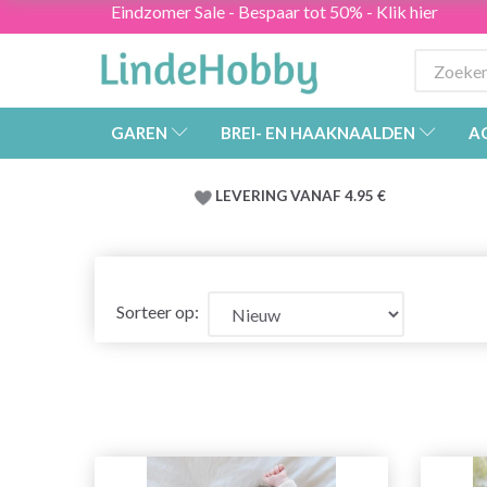
Eindzomer Sale - Bespaar tot 50% - Klik hier
GAREN
BREI- EN HAAKNAALDEN
A
LEVERING VANAF 4.95 €
Sorteer op: