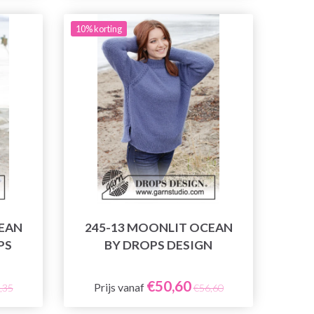
10% korting
EAN
245-13 MOONLIT OCEAN
PS
BY DROPS DESIGN
€50,60
Prijs vanaf
,35
€56,60