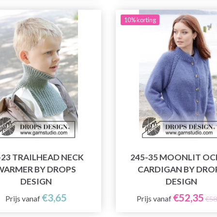
10% korting
-23 TRAILHEAD NECK
245-35 MOONLIT OC
WARMER BY DROPS
CARDIGAN BY DRO
DESIGN
DESIGN
€3,65
€52,35
Prijs vanaf
Prijs vanaf
€58