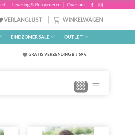
act
Levering & Retourneren
Over ons
WINKELWAGEN
VERLANGLIJST
EINDZOMER SALE
OUTLET
GRATIS
VERZENDING BIJ 69 €