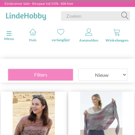
Eindzomer Sale - Bespaar tot 50% - klik hier
Navigatie in-/uitschakelen
Menu
Huis
verlanglijst
Aanmelden
Winkelwagen
Filters