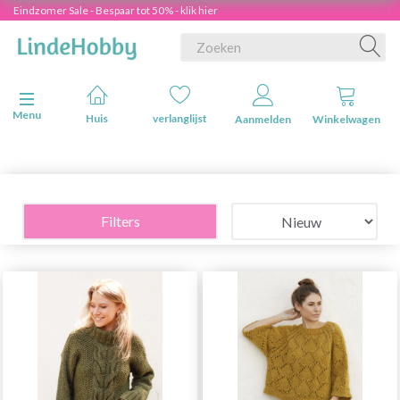
Eindzomer Sale - Bespaar tot 50% - klik hier
Navigatie in-/uitschakelen
Menu
Huis
verlanglijst
Aanmelden
Winkelwagen
Filters