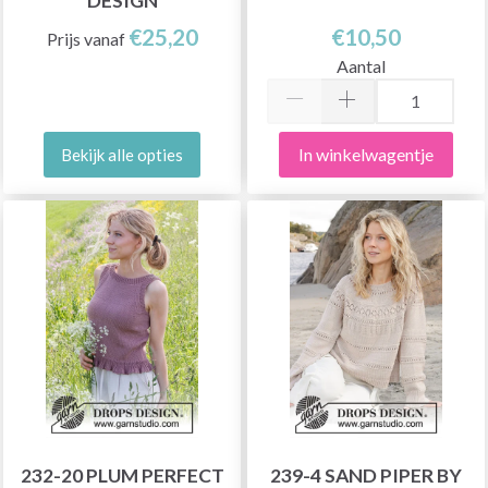
DESIGN
€25,20
€10,50
Prijs vanaf
Aantal
In winkelwagentje
Bekijk alle opties
232-20 PLUM PERFECT
239-4 SAND PIPER BY