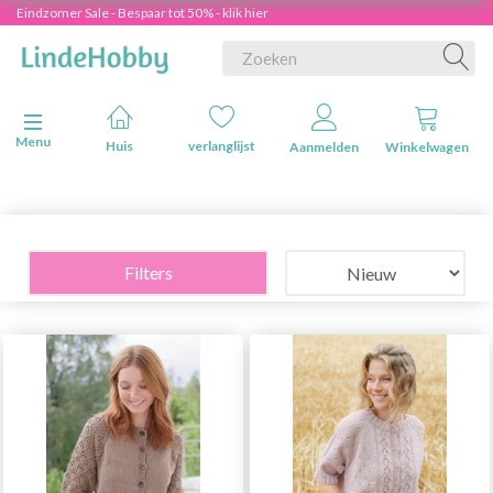
Eindzomer Sale - Bespaar tot 50% - klik hier
Navigatie in-/uitschakelen
Menu
Huis
verlanglijst
Aanmelden
Winkelwagen
Filters