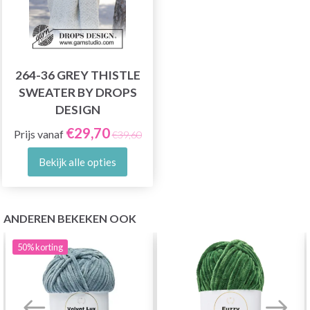
264-36 GREY THISTLE
SWEATER BY DROPS
DESIGN
€29,70
Prijs vanaf
€39,60
Bekijk alle opties
ANDEREN BEKEKEN OOK
50%
korting