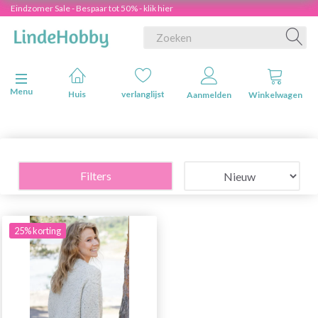
Eindzomer Sale - Bespaar tot 50% - klik hier
Navigatie in-/uitschakelen
Menu
Huis
verlanglijst
Aanmelden
Winkelwagen
Filters
25% korting