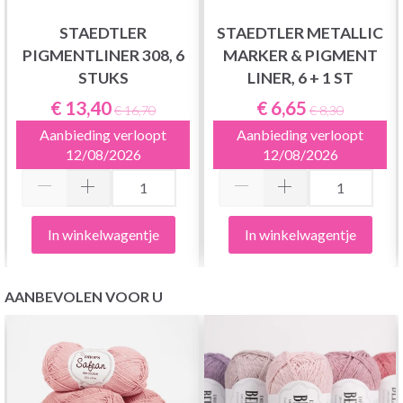
STAEDTLER
STAEDTLER METALLIC
PIGMENTLINER 308, 6
MARKER & PIGMENT
STUKS
LINER, 6 + 1 ST
€ 13,40
€ 6,65
€ 16,70
€ 8,30
Aanbieding verloopt
Aanbieding verloopt
12/08/2026
12/08/2026
In winkelwagentje
In winkelwagentje
AANBEVOLEN VOOR U