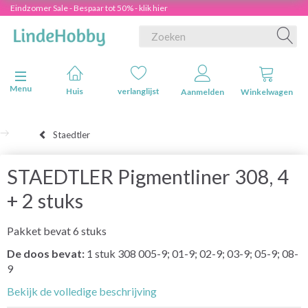
Eindzomer Sale - Bespaar tot 50% - klik hier
Navigatie in-/uitschakelen
Menu
Huis
verlanglijst
Aanmelden
Winkelwagen
Staedtler
STAEDTLER Pigmentliner 308, 4
+ 2 stuks
Pakket bevat 6 stuks
De doos bevat:
1 stuk 308 005-9; 01-9; 02-9; 03-9; 05-9; 08-
9
Bekijk de volledige beschrijving