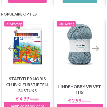
POPULAIRE OPTIES
20%
korting
50%
korting
STAEDTLER NORIS
CLUB KLEURSTIFTEN,
LINDEHOBBY VELVET
24 STUKS
LUX
€ 4,99
€ 6,25
€ 2,99
€ 5,95
Aanbieding verloopt