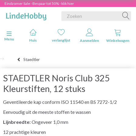
Eindzomer Sale - Bespaar tot 50% - klik hier
Navigatie in-/uitschakelen
Menu
Huis
verlanglijst
Aanmelden
Winkelwagen
Staedtler
STAEDTLER Noris Club 325
Kleurstiften, 12 stuks
Geventileerde kap conform ISO 11540 en BS 7272-1/2
Eenvoudig uit de meeste stoffen te wassen
Lijnbreedte:
Ongeveer 1,0 mm
12 prachtige kleuren