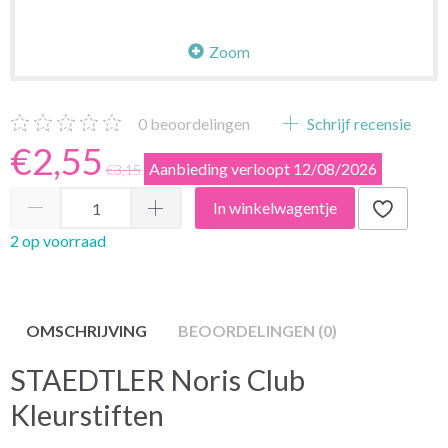
Zoom
0
beoordelingen
Schrijf recensie
€2,55
Aanbieding verloopt 12/08/2026
€3,15
In winkelwagentje
2 op voorraad
OMSCHRIJVING
BEOORDELINGEN (0)
STAEDTLER Noris Club
Kleurstiften