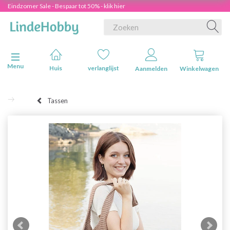
Eindzomer Sale - Bespaar tot 50% - klik hier
Navigatie in-/uitschakelen
Menu
Huis
verlanglijst
Aanmelden
Winkelwagen
Tassen