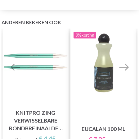
ANDEREN BEKEKEN OOK
9%
korting
KNITPRO ZING
VERWISSELBARE
RONDBREINAALDEN
EUCALAN 100 ML
(3,5-8,00 MM)
€ 4,45