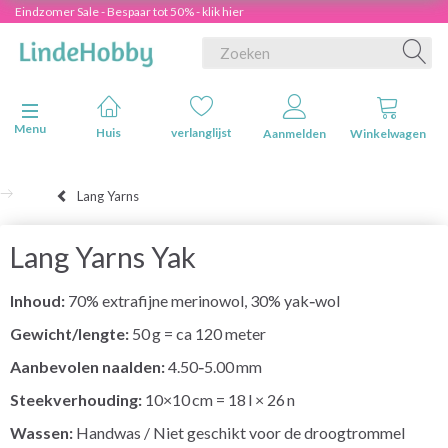
Eindzomer Sale - Bespaar tot 50% - klik hier
Navigatie in-/uitschakelen
Menu
Huis
verlanglijst
Aanmelden
Winkelwagen
Lang Yarns
Lang Yarns Yak
Inhoud:
70% extrafijne merinowol, 30% yak‑wol
Gewicht/lengte:
50 g = ca 120 meter
Aanbevolen naalden:
4.50‑5.00 mm
Steekverhouding:
10×10 cm = 18 l × 26 n
Wassen:
Handwas / Niet geschikt voor de droogtrommel