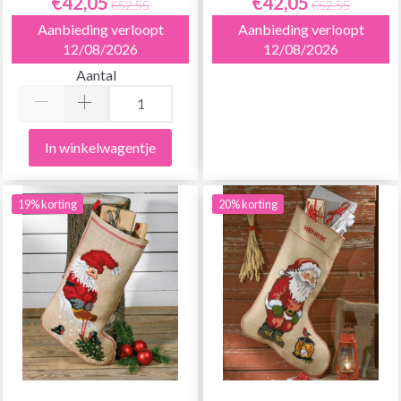
€42,05
€42,05
€52,55
€52,55
Aanbieding verloopt
Aanbieding verloopt
12/08/2026
12/08/2026
Aantal
In winkelwagentje
19% korting
20% korting