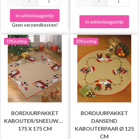
In winkelwagentje
In winkelwagentje
Geen verzendkosten!
19% korting
20% korting
BORDUURPAKKET
BORDUURPAKKET
KABOUTER/SNEEUWPOP
DANSEND
175 X 175 CM
KABOUTERPAAR Ø 125
CM