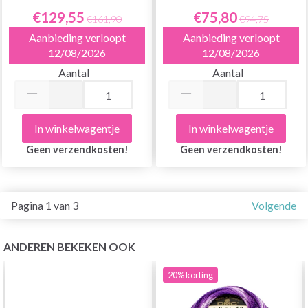
€129,55
€75,80
€161,90
€94,75
Aanbieding verloopt
Aanbieding verloopt
12/08/2026
12/08/2026
Aantal
Aantal
In winkelwagentje
In winkelwagentje
Geen verzendkosten!
Geen verzendkosten!
Pagina 1 van 3
Volgende
ANDEREN BEKEKEN OOK
20%
korting