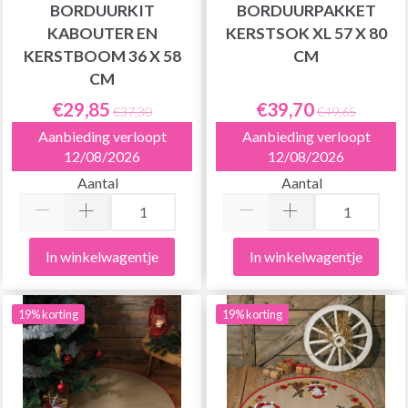
BORDUURKIT
BORDUURPAKKET
KABOUTER EN
KERSTSOK XL 57 X 80
KERSTBOOM 36 X 58
CM
CM
€29,85
€39,70
€37,30
€49,65
Aanbieding verloopt
Aanbieding verloopt
12/08/2026
12/08/2026
Aantal
Aantal
In winkelwagentje
In winkelwagentje
19% korting
19% korting