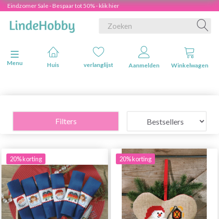
Eindzomer Sale - Bespaar tot 50% - klik hier
Navigatie in-/uitschakelen
Menu
Huis
verlanglijst
Aanmelden
Winkelwagen
Filters
20% korting
20% korting