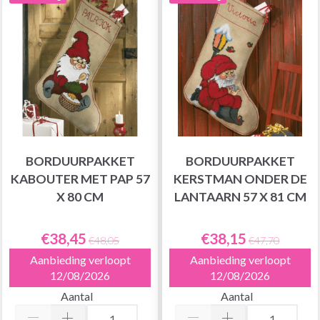
BORDUURPAKKET
BORDUURPAKKET
KABOUTER MET PAP 57
KERSTMAN ONDER DE
X 80 CM
LANTAARN 57 X 81 CM
€38,45
€38,15
€48,05
€47,70
Aanbieding verloopt
Aanbieding verloopt
12/08/2026
12/08/2026
Aantal
Aantal