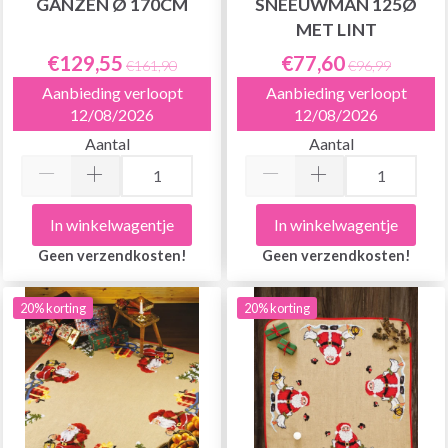
GANZEN Ø 170CM
SNEEUWMAN 125Ø
MET LINT
€129,55
€77,60
€161,90
€96,99
Aanbieding verloopt
Aanbieding verloopt
12/08/2026
12/08/2026
Aantal
Aantal
In winkelwagentje
In winkelwagentje
Geen verzendkosten!
Geen verzendkosten!
20% korting
20% korting