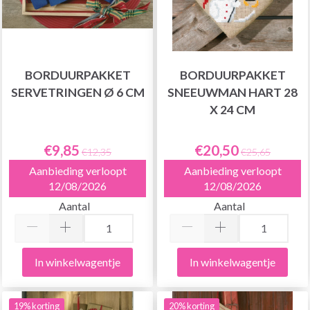
BORDUURPAKKET
BORDUURPAKKET
SERVETRINGEN Ø 6 CM
SNEEUWMAN HART 28
X 24 CM
€9,85
€20,50
€12,35
€25,65
Aanbieding verloopt
Aanbieding verloopt
12/08/2026
12/08/2026
Aantal
Aantal
In winkelwagentje
In winkelwagentje
19% korting
20% korting