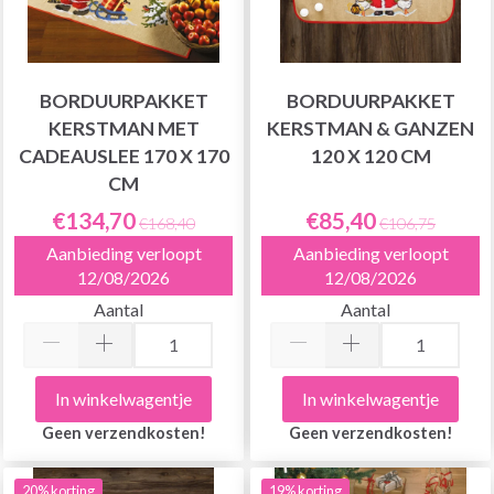
BORDUURPAKKET
BORDUURPAKKET
KERSTMAN MET
KERSTMAN & GANZEN
CADEAUSLEE 170 X 170
120 X 120 CM
CM
€134,70
€85,40
€168,40
€106,75
Aanbieding verloopt
Aanbieding verloopt
12/08/2026
12/08/2026
Aantal
Aantal
In winkelwagentje
In winkelwagentje
Geen verzendkosten!
Geen verzendkosten!
20% korting
19% korting