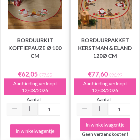
BORDUURKIT
BORDUURPAKKET
KOFFIEPAUZE Ø 100
KERSTMAN & ELAND
CM
120Ø CM
€62,05
€77,60
€77,55
€96,99
Aanbieding verloopt
Aanbieding verloopt
12/08/2026
12/08/2026
Aantal
Aantal
In winkelwagentje
In winkelwagentje
Geen verzendkosten!