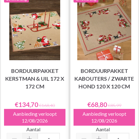
BORDUURPAKKET
BORDUURPAKKET
KERSTMAN & UIL 172 X
KABOUTERS / ZWARTE
172 CM
HOND 120 X 120 CM
€134,70
€68,80
€168,40
€85,99
Aanbieding verloopt
Aanbieding verloopt
12/08/2026
12/08/2026
Aantal
Aantal