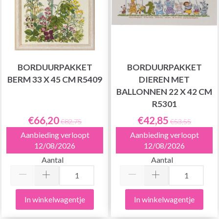
BORDUURPAKKET
BORDUURPAKKET
BERM 33 X 45 CM R5409
DIEREN MET
BALLONNEN 22 X 42 CM
R5301
€66,20
€42,85
€82,75
€53,55
Aanbieding verloopt
Aanbieding verloopt
12/08/2026
12/08/2026
Aantal
Aantal
In winkelwagentje
In winkelwagentje