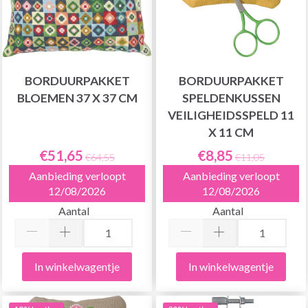
BORDUURPAKKET
BORDUURPAKKET
BLOEMEN 37 X 37 CM
SPELDENKUSSEN
VEILIGHEIDSSPELD 11
X 11 CM
€51,65
€8,85
€64,55
€11,05
Aanbieding verloopt
Aanbieding verloopt
12/08/2026
12/08/2026
Aantal
Aantal
In winkelwagentje
In winkelwagentje