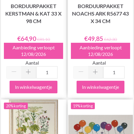
BORDUURPAKKET
BORDUURPAKKET
KERSTMAN & KAT 33 X
NOACHS ARK R5677 43
98 CM
X 34 CM
€64,90
€49,85
€81,10
€62,30
Aanbieding verloopt
Aanbieding verloopt
12/08/2026
12/08/2026
Aantal
Aantal
In winkelwagentje
In winkelwagentje
20% korting
19% korting