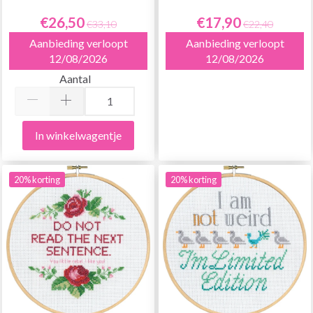
€26,50
€17,90
€33,10
€22,40
Aanbieding verloopt
Aanbieding verloopt
12/08/2026
12/08/2026
Aantal
In winkelwagentje
20% korting
20% korting