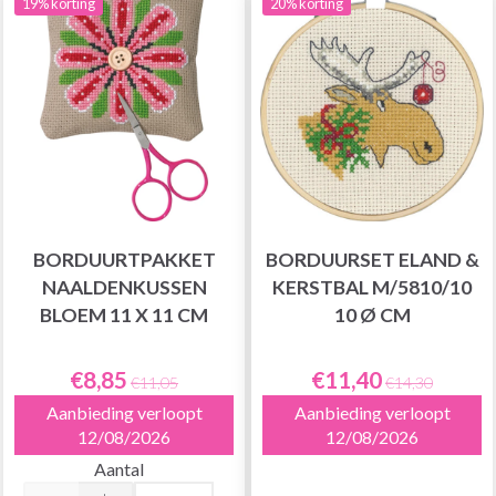
19% korting
20% korting
BORDUURTPAKKET
BORDUURSET ELAND &
NAALDENKUSSEN
KERSTBAL M/5810/10
BLOEM 11 X 11 CM
10 Ø CM
€8,85
€11,40
€11,05
€14,30
Aanbieding verloopt
Aanbieding verloopt
12/08/2026
12/08/2026
Aantal