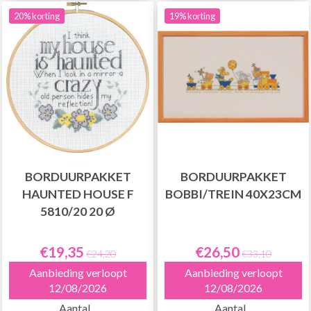
20% korting
19% korting
BORDUURPAKKET
BORDUURPAKKET
HAUNTED HOUSE F
BOBBI/TREIN 40X23CM
5810/20 20 Ø
€19,35
€26,50
€24,20
€33,10
Aanbieding verloopt
Aanbieding verloopt
12/08/2026
12/08/2026
Aantal
Aantal