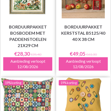
BORDUURPAKKET
BORDUURPAKKET
BOSBODEM MET
KERSTSTAL B5125/40
PADDENSTOELEN
40 X 38 CM
21X29 CM
€28,30
€49,05
€35,40
€61,30
Aanbieding verloopt
Aanbieding verloopt
12/08/2026
12/08/2026
19% korting
19% korting