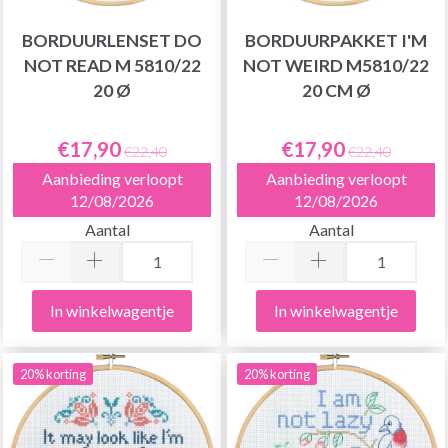
BORDUURLENSET DO
BORDUURPAKKET I'M
NOT READ M 5810/22
NOT WEIRD M5810/22
20 Ø
20 CM Ø
€17,90
€17,90
€22,40
€22,40
Aanbieding verloopt
Aanbieding verloopt
12/08/2026
12/08/2026
Aantal
Aantal
In winkelwagentje
In winkelwagentje
20% korting
20% korting