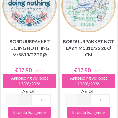
BORDUURPAKKET
BORDUURPAKKET NOT
DOING NOTHING
LAZY M5810/22 20 Ø
M/5810/22 20 Ø
CM
€17,90
€17,90
€22,40
€22,40
Aanbieding verloopt
Aanbieding verloopt
12/08/2026
12/08/2026
Aantal
Aantal
In winkelwagentje
In winkelwagentje