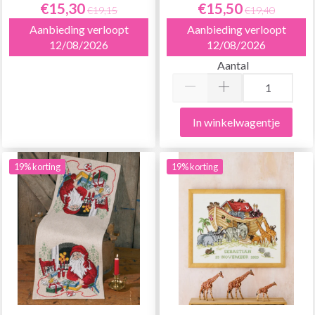
€15,30
€15,50
€19,15
€19,40
Aanbieding verloopt
Aanbieding verloopt
12/08/2026
12/08/2026
Aantal
In winkelwagentje
19% korting
19% korting