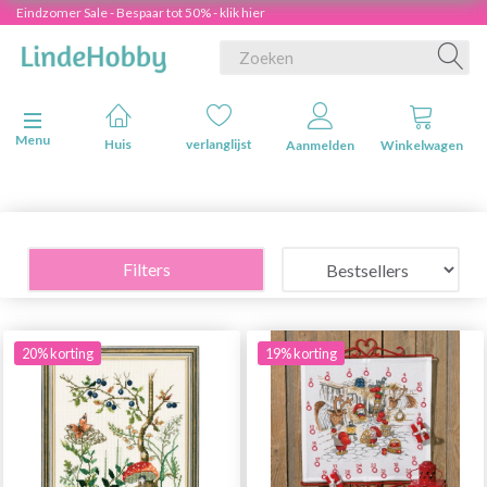
Eindzomer Sale - Bespaar tot 50% - klik hier
Navigatie in-/uitschakelen
Menu
Huis
verlanglijst
Aanmelden
Winkelwagen
Filters
20% korting
19% korting