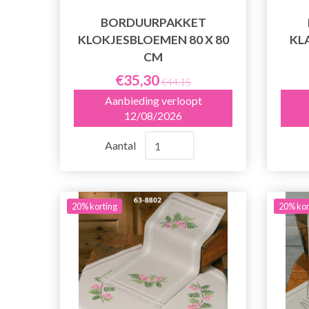
BORDUURPAKKET
KLOKJESBLOEMEN 80 X 80
KL
CM
€35,30
€44,15
Aanbieding verloopt
12/08/2026
Aantal
20% korting
20% kor