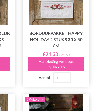
LIJK
BORDUURPAKKET HAPPY
KS
HOLIDAY 2 STUKS 30 X 50
M
CM
€21,30
€26,60
Aanbieding verloopt
12/08/2026
Aantal
19% korting