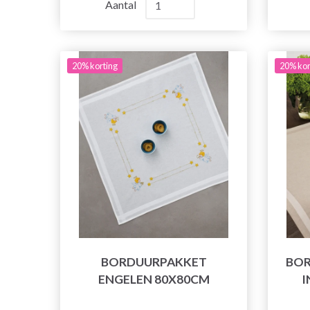
Aantal
20% korting
20% kor
BORDUURPAKKET
BOR
ENGELEN 80X80CM
I