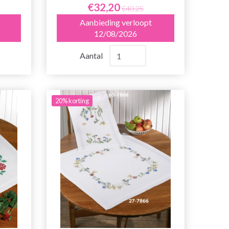
€32,20
€40,25
Aanbieding verloopt
12/08/2026
Aantal
20% korting