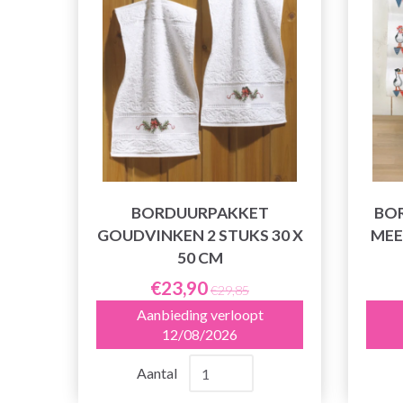
BORDUURPAKKET
BO
GOUDVINKEN 2 STUKS 30 X
MEE
50 CM
€23,90
€29,85
Aanbieding verloopt
12/08/2026
Aantal