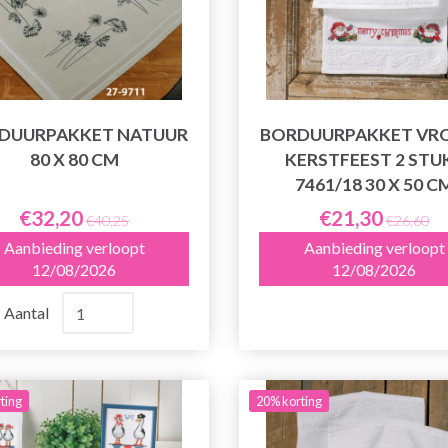
DUURPAKKET NATUUR
BORDUURPAKKET VRO
80 X 80 CM
KERSTFEEST 2 STU
7461/18 30 X 50 C
€32,20
€21,30
€40,25
€26,60
Aanbieding verloopt
Aanbieding verloopt
12/08/2026
12/08/2026
Aantal
ting
20% korting