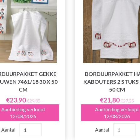
RDUURPAKKET GEKKE
BORDUURPAKKET H
UWEN 7461/18 30 X 50
KABOUTERS 2 STUKS 
CM
50 CM
€23,90
€21,80
€29,85
€27,25
Aanbieding verloopt
Aanbieding verloopt
12/08/2026
12/08/2026
Aantal
Aantal