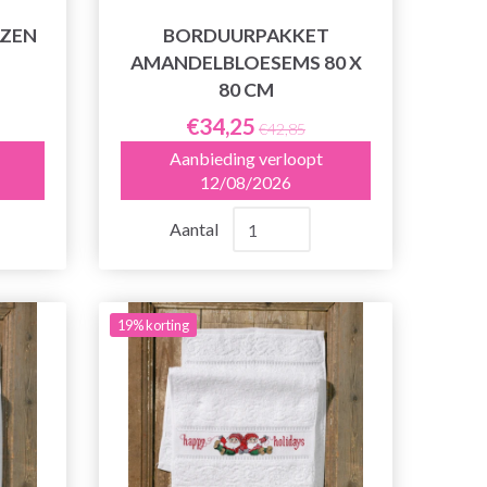
ZEN
BORDUURPAKKET
AMANDELBLOESEMS 80 X
80 CM
€34,25
€42,85
Aanbieding verloopt
12/08/2026
Aantal
19% korting