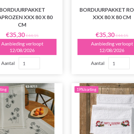
BORDUURPAKKET
BORDUURPAKKET RO
APROZEN XXX 80 X 80
XXX 80 X 80 CM
CM
€35,30
€35,30
€44,15
€44,15
Aanbieding verloopt
Aanbieding verloopt
12/08/2026
12/08/2026
Aantal
Aantal
ting
19% korting