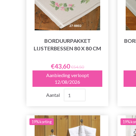
BORDUURPAKKET
BOR
LIJSTERBESSEN 80 X 80 CM
€43,60
€54,50
Aanbieding verloopt
12/08/2026
Aantal
19% korting
19% kor