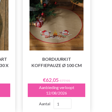
ART
BORDUURKIT
30 X
KOFFIEPAUZE Ø 100 CM
€62,05
€77,55
Aanbieding verloopt
12/08/2026
Aantal