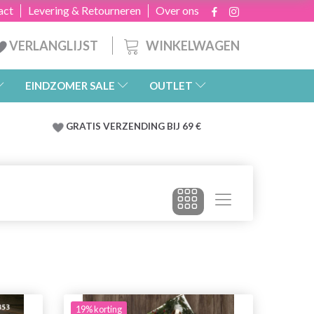
act
Levering & Retourneren
Over ons
WINKELWAGEN
VERLANGLIJST
EINDZOMER SALE
OUTLET
GRATIS
VERZENDING BIJ 69 €
19% korting