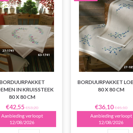
BORDUURPAKKET
BORDUURPAKKET LOB
EMEN IN KRUISSTEEK
80 X 80 CM
80 X 80 CM
€42,55
€36,10
€53,20
€45,10
Aanbieding verloopt
Aanbieding verloopt
12/08/2026
12/08/2026