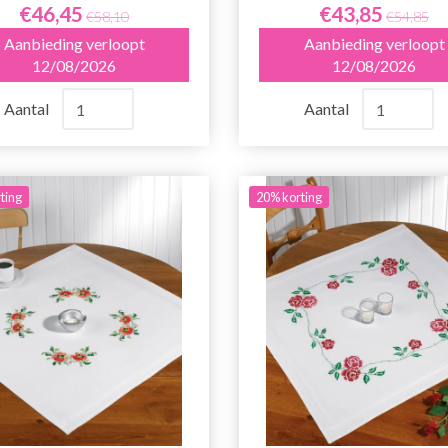
€46,45
€43,85
€58,10
€54,85
Aanbieding verloopt
Aanbieding verloopt
12/08/2026
12/08/2026
Aantal
Aantal
ting
20% korting