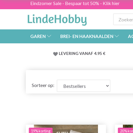
Eindzomer Sale - Bespaar tot 50% - Klik hier
GAREN
BREI- EN HAAKNAALDEN
A
LEVERING VANAF 4.95 €
Sorteer op:
19% korting
20% kor