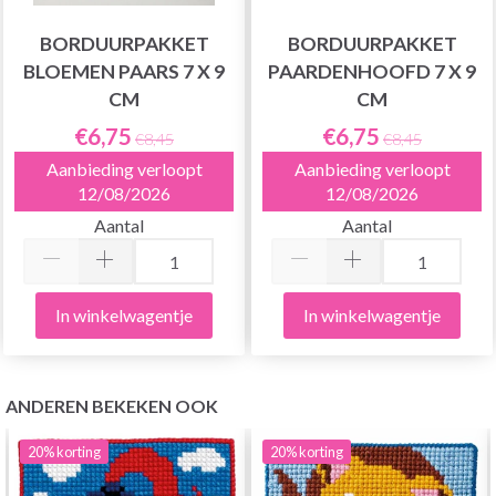
BORDUURPAKKET
BORDUURPAKKET
BLOEMEN PAARS 7 X 9
PAARDENHOOFD 7 X 9
CM
CM
€6,75
€6,75
€8,45
€8,45
Aanbieding verloopt
Aanbieding verloopt
12/08/2026
12/08/2026
Aantal
Aantal
In winkelwagentje
In winkelwagentje
ANDEREN BEKEKEN OOK
20%
korting
20%
korting