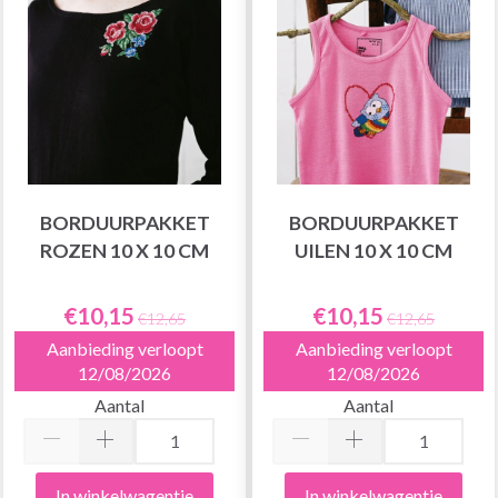
BORDUURPAKKET
BORDUURPAKKET
ROZEN 10 X 10 CM
UILEN 10 X 10 CM
€10,15
€10,15
€12,65
€12,65
Aanbieding verloopt
Aanbieding verloopt
12/08/2026
12/08/2026
Aantal
Aantal
In winkelwagentje
In winkelwagentje