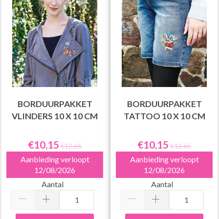
BORDUURPAKKET
BORDUURPAKKET
VLINDERS 10 X 10 CM
TATTOO 10 X 10 CM
€10,15
€10,15
€12,65
€12,65
Aanbieding verloopt
Aanbieding verloopt
12/08/2026
12/08/2026
Aantal
Aantal