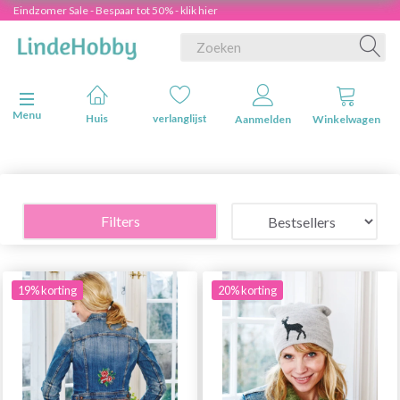
Eindzomer Sale - Bespaar tot 50% - klik hier
Navigatie in-/uitschakelen
Menu
Huis
verlanglijst
Aanmelden
Winkelwagen
Filters
19% korting
20% korting