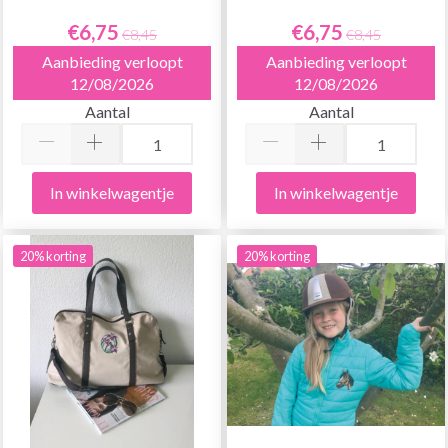
€6,75
€6,75
€8,45
€8,45
Aanbieding verloopt
Aanbieding verloopt
12/08/2026
12/08/2026
Aantal
Aantal
In winkelwagentje
In winkelwagentje
20% korting
20% korting