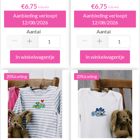
€6,75
€6,75
€8,45
€8,45
Aanbieding verloopt
Aanbieding verloopt
12/08/2026
12/08/2026
Aantal
Aantal
In winkelwagentje
In winkelwagentje
20% korting
20% korting