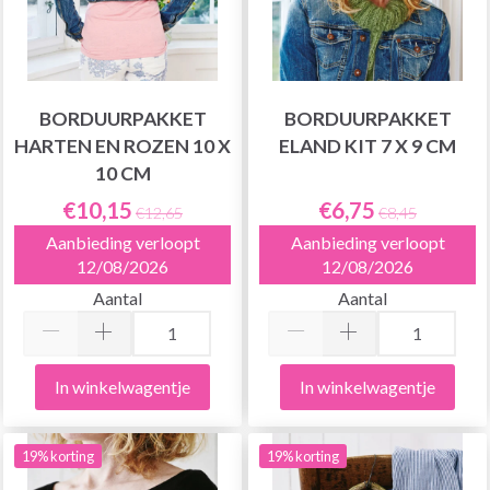
BORDUURPAKKET
BORDUURPAKKET
HARTEN EN ROZEN 10 X
ELAND KIT 7 X 9 CM
10 CM
€10,15
€6,75
€12,65
€8,45
Aanbieding verloopt
Aanbieding verloopt
12/08/2026
12/08/2026
Aantal
Aantal
In winkelwagentje
In winkelwagentje
19% korting
19% korting