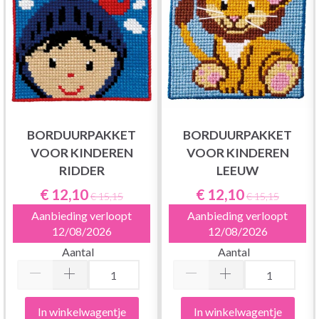
BORDUURPAKKET
BORDUURPAKKET
VOOR KINDEREN
VOOR KINDEREN
RIDDER
LEEUW
€ 12,10
€ 12,10
€ 15,15
€ 15,15
Aanbieding verloopt
Aanbieding verloopt
12/08/2026
12/08/2026
Aantal
Aantal
In winkelwagentje
In winkelwagentje