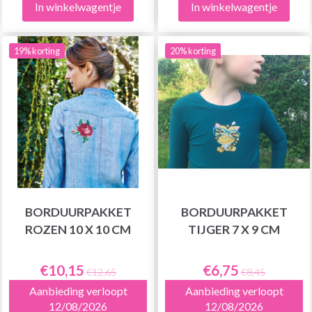
In winkelwagentje
In winkelwagentje
19% korting
20% korting
BORDUURPAKKET
BORDUURPAKKET
ROZEN 10 X 10 CM
TIJGER 7 X 9 CM
€10,15
€6,75
€12,65
€8,45
Aanbieding verloopt
Aanbieding verloopt
12/08/2026
12/08/2026