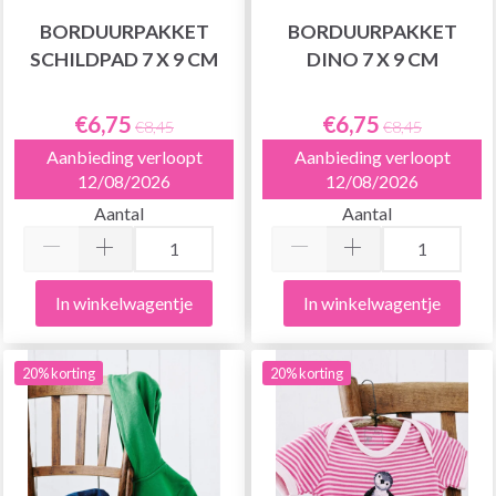
BORDUURPAKKET
BORDUURPAKKET
SCHILDPAD 7 X 9 CM
DINO 7 X 9 CM
€6,75
€6,75
€8,45
€8,45
Aanbieding verloopt
Aanbieding verloopt
12/08/2026
12/08/2026
Aantal
Aantal
In winkelwagentje
In winkelwagentje
20% korting
20% korting