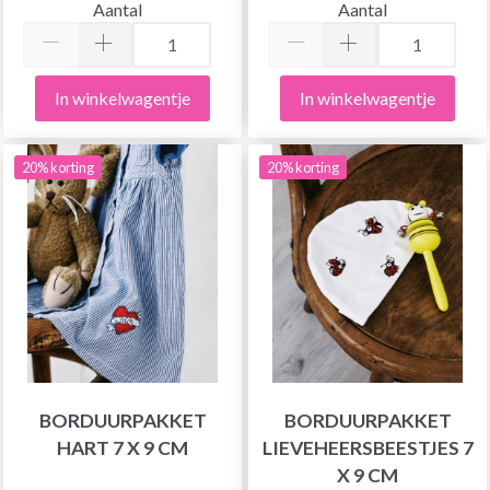
Aantal
Aantal
In winkelwagentje
In winkelwagentje
20% korting
20% korting
BORDUURPAKKET
BORDUURPAKKET
HART 7 X 9 CM
LIEVEHEERSBEESTJES 7
X 9 CM