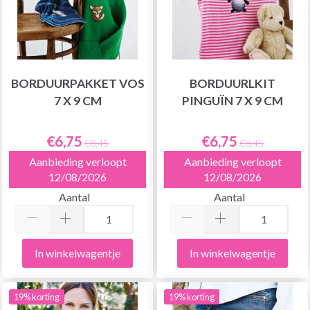
BORDUURPAKKET VOS
BORDUURLKIT
7 X 9 CM
PINGUÏN 7 X 9 CM
€6,75
€6,75
€8,45
€8,45
Aanbieding verloopt
Aanbieding verloopt
12/08/2026
12/08/2026
Aantal
Aantal
In winkelwagentje
In winkelwagentje
19% korting
19% korting