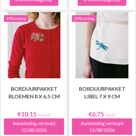
19% korting
20% korting
BORDUURPAKKET
BORDUURPAKKET
BLOEMEN 8 X 6,5 CM
LIBEL 7 X 9 CM
€10,15
€6,75
€12,65
€8,45
Aanbieding verloopt
Aanbieding verloopt
12/08/2026
12/08/2026