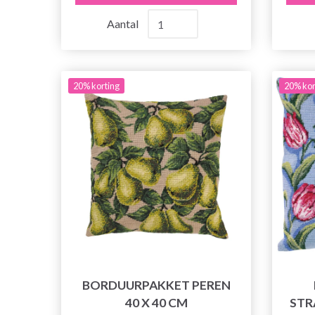
Aantal
20% korting
20% kor
BORDUURPAKKET PEREN
40 X 40 CM
STR