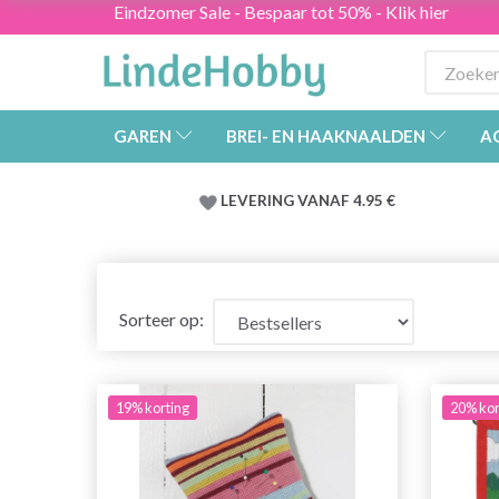
Eindzomer Sale - Bespaar tot 50% - Klik hier
GAREN
BREI- EN HAAKNAALDEN
A
LEVERING VANAF 4.95 €
Sorteer op:
19% korting
20% kor