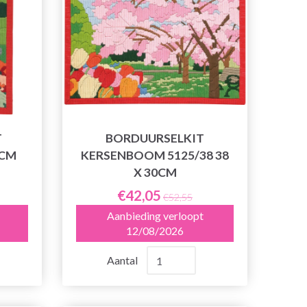
T
BORDUURSELKIT
 CM
KERSENBOOM 5125/38 38
X 30CM
€42,05
€52,55
Aanbieding verloopt
12/08/2026
Aantal