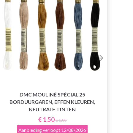
LI
DMC MOULINÉ SPÉCIAL 25
BORDUURGAREN, EFFEN KLEUREN,
NEUTRALE TINTEN
€ 1,50
€ 1,85
Aanbieding verloopt
12/08/2026