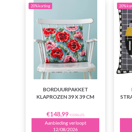
20% korting
20% kor
BORDUURPAKKET
KLAPROZEN 39 X 39 CM
STR
€148,99
€186,25
Aanbieding verloopt
12/08/2026