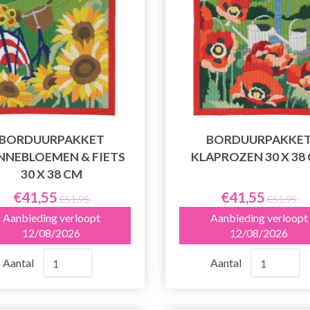
BORDUURPAKKET
BORDUURPAKKE
NEBLOEMEN & FIETS
KLAPROZEN 30 X 38
30 X 38 CM
€41,55
€41,55
€51,95
€51,95
Aanbieding verloopt
Aanbieding verloopt
12/08/2026
12/08/2026
Aantal
Aantal