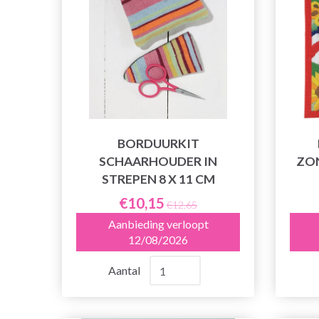
BORDUURKIT
SCHAARHOUDER IN
ZON
STREPEN 8 X 11 CM
€10,15
€12,65
Aanbieding verloopt
12/08/2026
Aantal