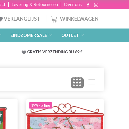
act
Levering & Retourneren
Over ons
WINKELWAGEN
VERLANGLIJST
EINDZOMER SALE
OUTLET
GRATIS
VERZENDING BIJ 69 €
19% korting