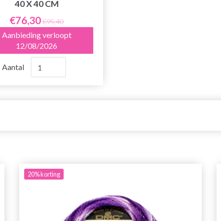
40 X 40 CM
€76,30
€95,40
Aanbieding verloopt
12/08/2026
Aantal
20%
korting