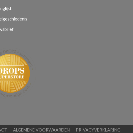
nglijst
elgeschiedenis
wsbrief
ACT
ALGEMENE VOORWAARDEN
PRIVACYVERKLARING