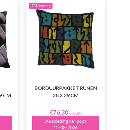
20% korting
BORDUURPAKKET RUNEN
9 CM
38 X 39 CM
€76,30
€95,40
Aanbieding verloopt
12/08/2026