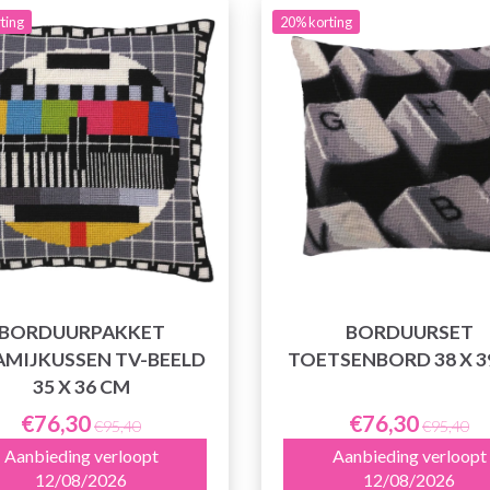
ting
20% korting
BORDUURPAKKET
BORDUURSET
AMIJKUSSEN TV-BEELD
TOETSENBORD 38 X 3
35 X 36 CM
€76,30
€76,30
€95,40
€95,40
Aanbieding verloopt
Aanbieding verloopt
12/08/2026
12/08/2026