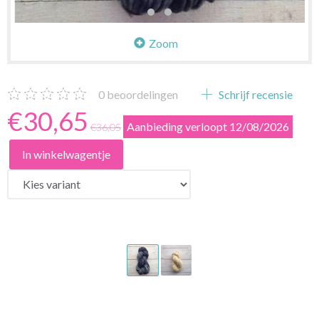
Zoom
0
beoordelingen
Schrijf recensie
€30,65
Aanbieding verloopt 12/08/2026
€36,05
In winkelwagentje