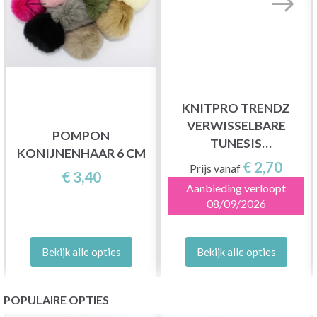
KNITPRO TRENDZ
VERWISSELBARE
POMPON
TUNESIS
KONIJNENHAAR 6 CM
HAAKNAALDEN (5-
€ 2,70
Prijs vanaf
€ 3,40
12MM)
Aanbieding verloopt
08/09/2026
Bekijk alle opties
Bekijk alle opties
POPULAIRE OPTIES