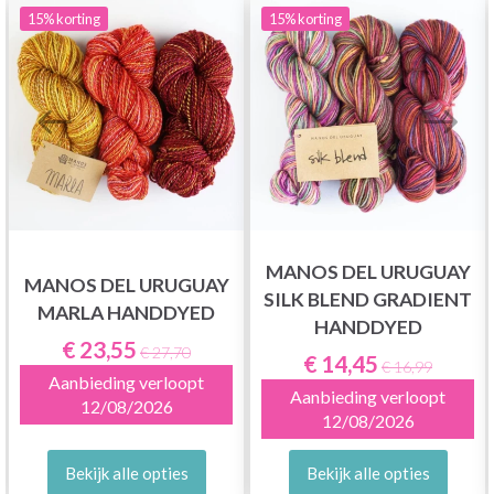
15%
korting
15%
korting
MANOS DEL URUGUAY
MANOS DEL URUGUAY
SILK BLEND GRADIENT
MARLA HANDDYED
HANDDYED
€ 23,55
€ 27,70
€ 14,45
€ 16,99
Aanbieding verloopt
Aanbieding verloopt
12/08/2026
12/08/2026
Bekijk alle opties
Bekijk alle opties