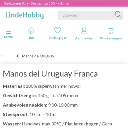
Eindzomer Sale - Bespaar tot 50% - klik hier
Navigatie in-/uitschakelen
Menu
Huis
verlanglijst
Aanmelden
Winkelwagen
Manos del Uruguay
Manos del Uruguay Franca
Materiaal:
100% superwash merinowol
Gewicht/lengte:
150 g = ca 105 meter
Aanbevolen naalden:
9.00‑10.00 mm
Steekproef:
10 cm = 10 m
Wassen:
Handwas, max 30°C / Plat laten drogen / Geen