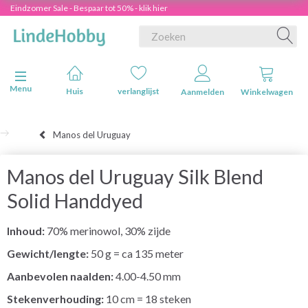
Eindzomer Sale - Bespaar tot 50% - klik hier
Navigatie in-/uitschakelen
Menu
Huis
verlanglijst
Aanmelden
Winkelwagen
Manos del Uruguay
Manos del Uruguay Silk Blend
Solid Handdyed
Inhoud:
70% merinowol, 30% zijde
Gewicht/lengte:
50 g = ca 135 meter
Aanbevolen naalden:
4.00-4.50 mm
Stekenverhouding:
10 cm = 18 steken