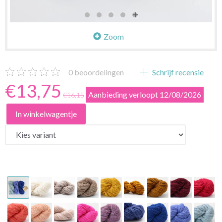
Zoom
0
beoordelingen
Schrijf recensie
€13,75
Aanbieding verloopt 12/08/2026
€16,15
In winkelwagentje