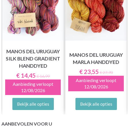
MANOS DEL URUGUAY
MANOS DEL URUGUAY
SILK BLEND GRADIENT
MARLA HANDDYED
HANDDYED
€ 23,55
€ 27,70
€ 14,45
€ 16,99
Aanbieding verloopt
Aanbieding verloopt
12/08/2026
12/08/2026
Bekijk alle opties
Bekijk alle opties
AANBEVOLEN VOOR U