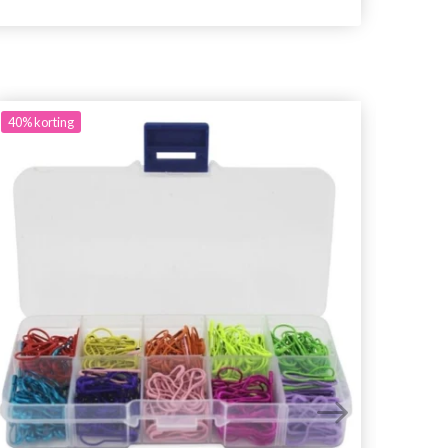
40%
korting