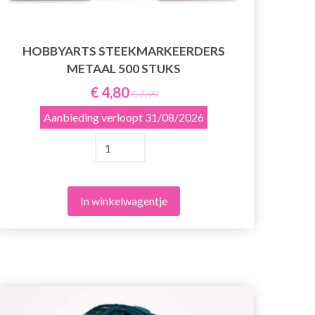
HOBBYARTS STEEKMARKEERDERS
METAAL 500 STUKS
€ 4,80
€ 7,99
Aanbieding verloopt
31/08/2026
In winkelwagentje
25%
ko