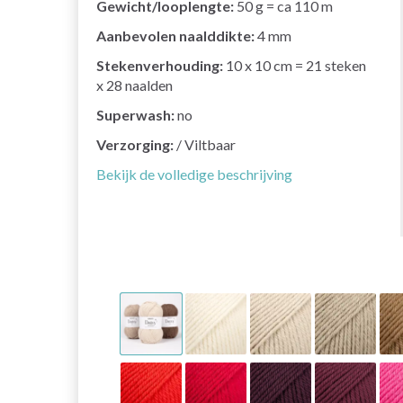
Gewicht/looplengte:
50 g = ca 110 m
Aanbevolen naalddikte:
4 mm
Stekenverhouding:
10 x 10 cm = 21 steken
x 28 naalden
Superwash:
no
Verzorging:
/ Viltbaar
Bekijk de volledige beschrijving