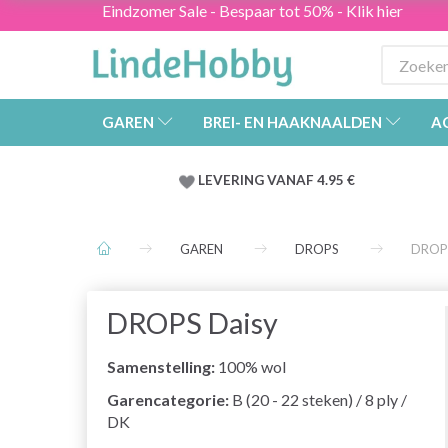
Eindzomer Sale - Bespaar tot 50% - Klik hier
GAREN
BREI- EN HAAKNAALDEN
A
LEVERING VANAF 4.95 €
GAREN
DROPS
DROPS
DROPS Daisy
Samenstelling:
100% wol
Garencategorie:
B (20 - 22 steken) / 8 ply /
DK