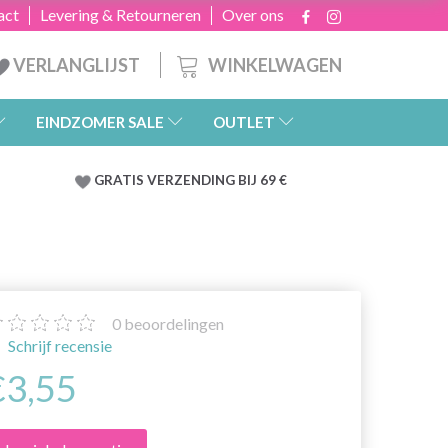
act
Levering & Retourneren
Over ons
WINKELWAGEN
VERLANGLIJST
EINDZOMER SALE
OUTLET
GRATIS
VERZENDING BIJ 69 €
0
beoordelingen
Schrijf recensie
€3,55