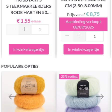
CM (3.50-8.00MM)
STEEKMARKEERDERS
RODE HARTEN 50
€ 8,75
Prijs vanaf
STUKS
€ 1,55
Aanbieding verloopt
€ 3,15
08/09/2026
In winkelwagentje
In winkelwagentje
POPULAIRE OPTIES
25%
korting