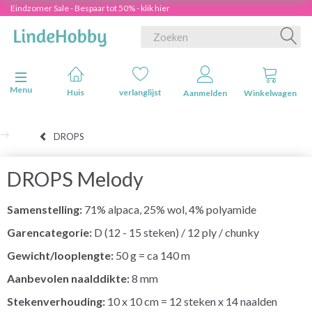
Eindzomer Sale - Bespaar tot 50% - klik hier
Navigatie in-/uitschakelen
Menu
Huis
verlanglijst
Aanmelden
Winkelwagen
DROPS
DROPS Melody
Samenstelling:
71% alpaca, 25% wol, 4% polyamide
Garencategorie:
D (12 - 15 steken) / 12 ply / chunky
Gewicht/looplengte:
50 g = ca 140 m
Aanbevolen naalddikte:
8 mm
Stekenverhouding:
10 x 10 cm = 12 steken x 14 naalden