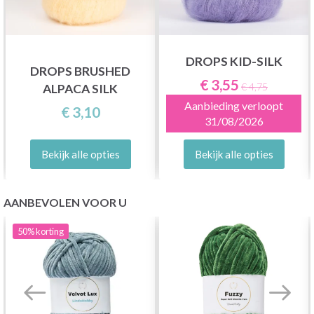
DROPS KID-SILK
DROPS BRUSHED
€ 3,55
€ 4,75
ALPACA SILK
Aanbieding verloopt
€ 3,10
31/08/2026
Bekijk alle opties
Bekijk alle opties
AANBEVOLEN VOOR U
50%
korting