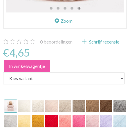
Zoom
0
beoordelingen
Schrijf recensie
€4,65
In winkelwagentje