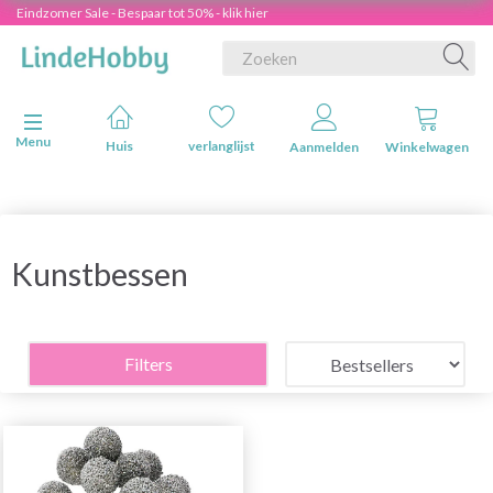
Eindzomer Sale - Bespaar tot 50% - klik hier
Navigatie in-/uitschakelen
Menu
Huis
verlanglijst
Aanmelden
Winkelwagen
Kunstbessen
Filters