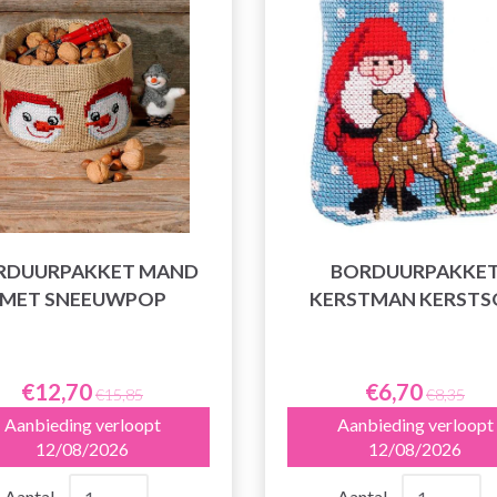
RDUURPAKKET MAND
BORDUURPAKKE
MET SNEEUWPOP
KERSTMAN KERSTS
€12,70
€6,70
€15,85
€8,35
Aanbieding verloopt
Aanbieding verloopt
12/08/2026
12/08/2026
Aantal
Aantal