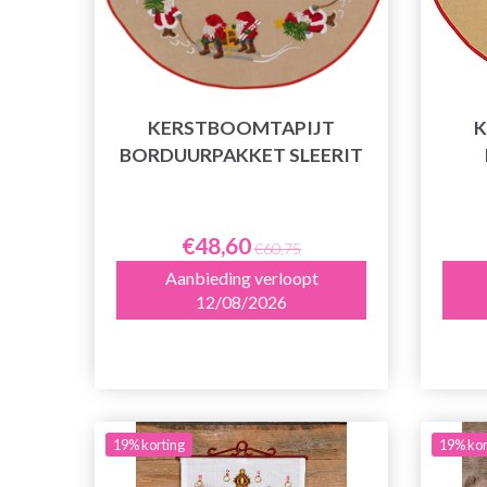
KERSTBOOMTAPIJT
K
BORDUURPAKKET SLEERIT
€48,60
€60,75
Aanbieding verloopt
12/08/2026
19% korting
19% kor