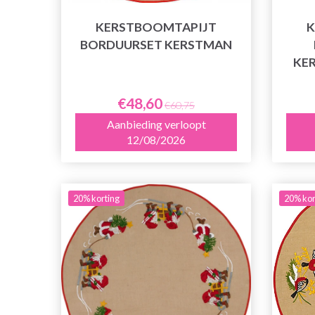
KERSTBOOMTAPIJT
K
BORDUURSET KERSTMAN
KE
€48,60
€60,75
Aanbieding verloopt
12/08/2026
20% korting
20% kor