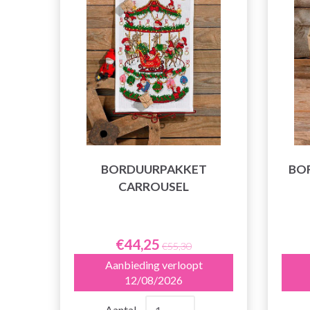
BORDUURPAKKET
BO
CARROUSEL
€44,25
€55,30
Aanbieding verloopt
12/08/2026
Aantal