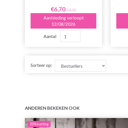
€6,70
€8,35
Aanbieding verloopt
12/08/2026
Aantal
Sorteer op:
ANDEREN BEKEKEN OOK
20%
korting