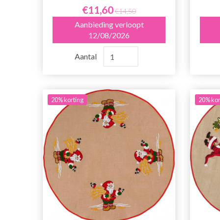
€11,60
€14,50
Aanbieding verloopt
12/08/2026
Aantal
20% korting
20% kor