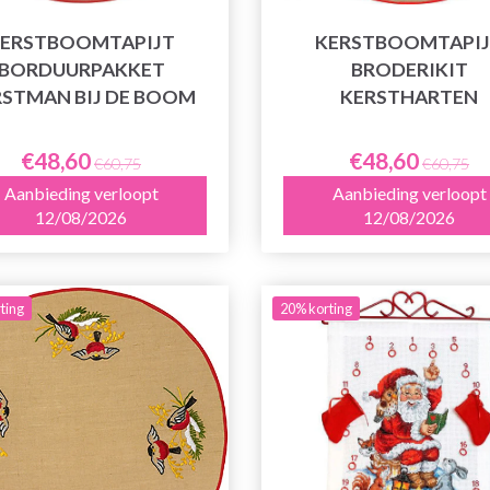
ERSTBOOMTAPIJT
KERSTBOOMTAPI
BORDUURPAKKET
BRODERIKIT
RSTMAN BIJ DE BOOM
KERSTHARTEN
€48,60
€48,60
€60,75
€60,75
Aanbieding verloopt
Aanbieding verloopt
12/08/2026
12/08/2026
ting
20% korting