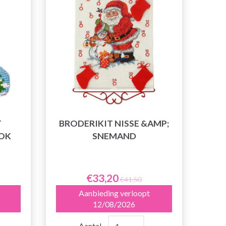
T
BRODERIKIT NISSE &AMP;
OK
SNEMAND
€33,20
€41,50
Aanbieding verloopt
12/08/2026
Aantal