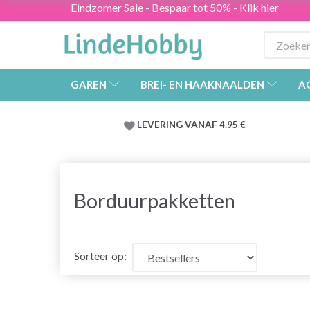
Eindzomer Sale - Bespaar tot 50% - Klik hier
GAREN
BREI- EN HAAKNAALDEN
A
LEVERING VANAF 4.95 €
Borduurpakketten
Sorteer op: