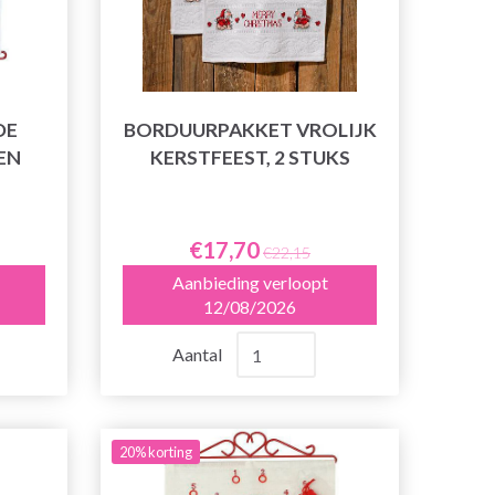
DE
BORDUURPAKKET VROLIJK
EN
KERSTFEEST, 2 STUKS
€17,70
€22,15
Aanbieding verloopt
12/08/2026
Aantal
20% korting