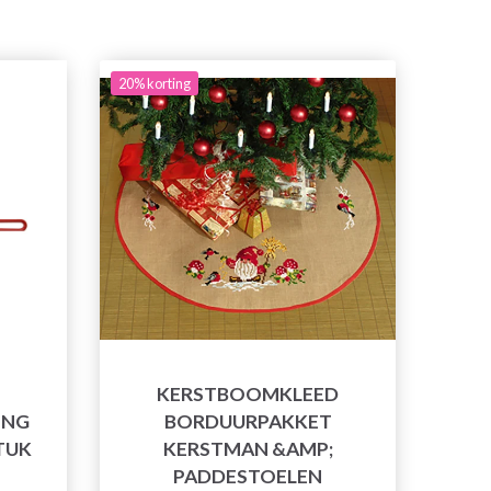
20% korting
KERSTBOOMKLEED
ING
BORDUURPAKKET
TUK
KERSTMAN &AMP;
PADDESTOELEN