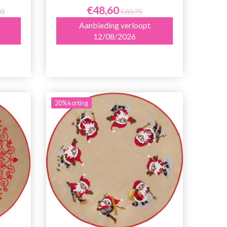
€48,60
20
€60,75
Aanbieding verloopt
12/08/2026
20% korting