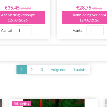
€35,45
€28,75
€44,30
€35,95
Aanbieding verloopt
Aanbieding verloopt
12/08/2026
12/08/2026
Aantal
Aantal
1
2
3
Volgende
Laatste
20%
korting