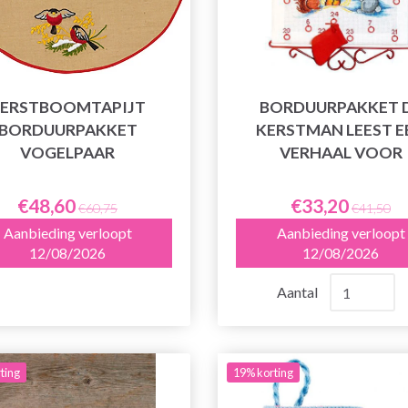
ERSTBOOMTAPIJT
BORDUURPAKKET 
BORDUURPAKKET
KERSTMAN LEEST E
VOGELPAAR
VERHAAL VOOR
€48,60
€33,20
€60,75
€41,50
Aanbieding verloopt
Aanbieding verloopt
12/08/2026
12/08/2026
Aantal
ting
19% korting