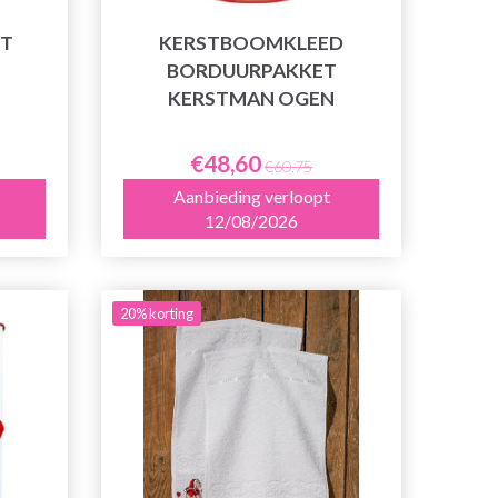
JT
KERSTBOOMKLEED
BORDUURPAKKET
KERSTMAN OGEN
€48,60
€60,75
Aanbieding verloopt
12/08/2026
20% korting