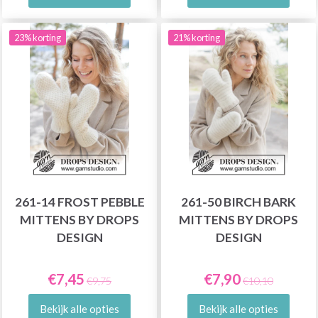
23% korting
21% korting
261-14 FROST PEBBLE
261-50 BIRCH BARK
MITTENS BY DROPS
MITTENS BY DROPS
DESIGN
DESIGN
€7,45
€7,90
€9,75
€10,10
Bekijk alle opties
Bekijk alle opties