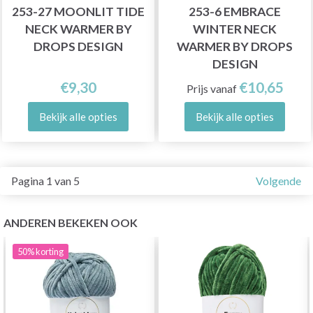
253-27 MOONLIT TIDE
253-6 EMBRACE
NECK WARMER BY
WINTER NECK
DROPS DESIGN
WARMER BY DROPS
DESIGN
€9,30
€10,65
Prijs vanaf
Bekijk alle opties
Bekijk alle opties
Pagina 1 van 5
Volgende
ANDEREN BEKEKEN OOK
50%
korting