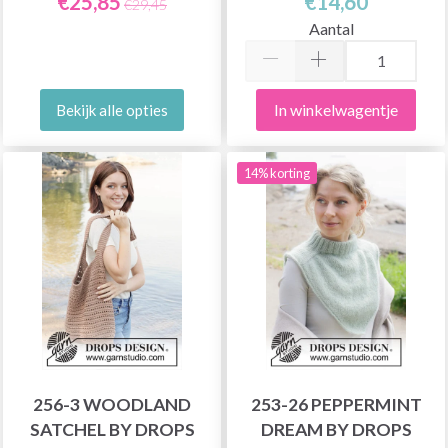
€25,85
€14,60
€29,45
Aantal
In winkelwagentje
Bekijk alle opties
14% korting
256-3 WOODLAND
253-26 PEPPERMINT
SATCHEL BY DROPS
DREAM BY DROPS