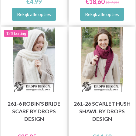
€4,99
€18,60
€22,20
Bekijk alle opties
Bekijk alle opties
12% korting
261-6 ROBIN'S BRIDE
261-26 SCARLET HUSH
SCARF BY DROPS
SHAWL BY DROPS
DESIGN
DESIGN