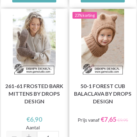
23% korting
261-61 FROSTED BARK
50-1 FOREST CUB
MITTENS BY DROPS
BALACLAVA BY DROPS
DESIGN
DESIGN
€6,90
€7,65
Prijs vanaf
€9,95
Aantal