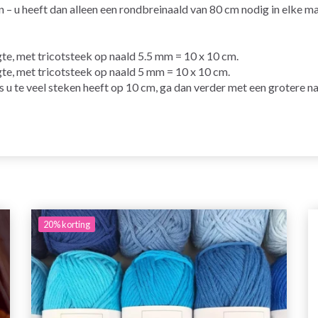
– u heeft dan alleen een rondbreinaald van 80 cm nodig in elke ma
gte, met
tricotsteek
op
naald
5.5 mm = 10 x 10 cm.
gte, met tricotsteek op naald 5 mm = 10 x 10 cm.
ls u te veel steken heeft op 10 cm, ga dan verder met een grotere na
20%
korting