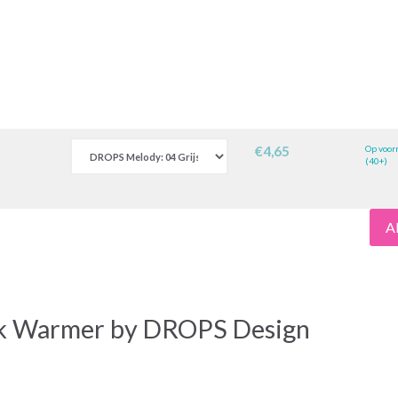
€4,65
Op voor
(40+)
A
ck Warmer by DROPS Design