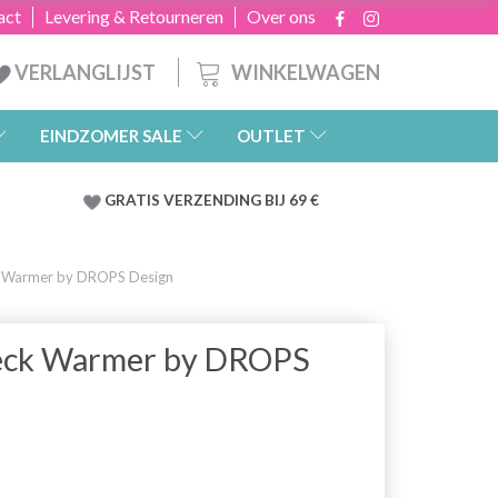
act
Levering & Retourneren
Over ons
WINKELWAGEN
VERLANGLIJST
EINDZOMER SALE
OUTLET
GRATIS
VERZENDING BIJ 69 €
k Warmer by DROPS Design
Neck Warmer by DROPS