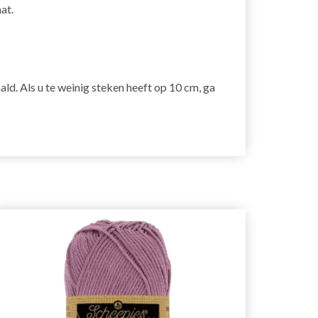
at.
ald. Als u te weinig steken heeft op 10 cm, ga
36%
korti