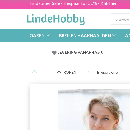
Eindzomer Sale - Bespaar tot 50% - Klik hier
GAREN
BREI- EN HAAKNAALDEN
A
LEVERING VANAF 4.95 €
PATRONEN
Breipatronen