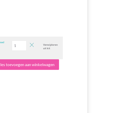
raad
Verwijderen
uit kit
lles toevoegen aan winkelwagen