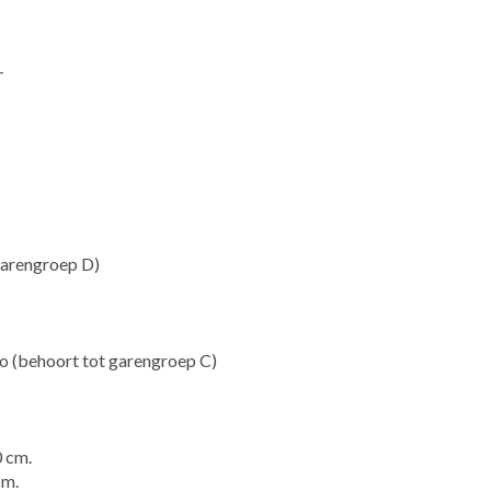
-
arengroep D)
(behoort tot garengroep C)
 cm.
m.