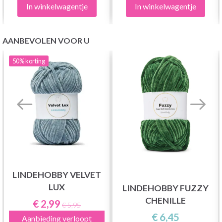
In winkelwagentje
In winkelwagentje
AANBEVOLEN VOOR U
50%
korting
LINDEHOBBY VELVET
LUX
LINDEHOBBY FUZZY
CHENILLE
€ 2,99
€ 5,95
€ 6,45
Aanbieding verloopt