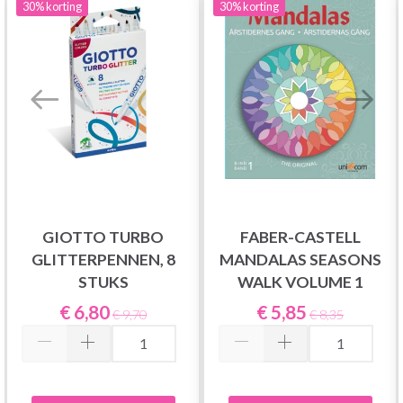
30%
korting
30%
korting
GIOTTO TURBO
FABER-CASTELL
GLITTERPENNEN, 8
MANDALAS SEASONS
STUKS
WALK VOLUME 1
€ 6,80
€ 5,85
€ 9,70
€ 8,35