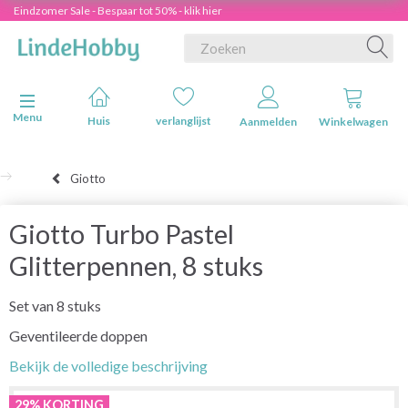
Eindzomer Sale - Bespaar tot 50% - klik hier
Navigatie in-/uitschakelen
Menu
Huis
verlanglijst
Aanmelden
Winkelwagen
Giotto
Giotto Turbo Pastel
Glitterpennen, 8 stuks
Set van 8 stuks
Geventileerde doppen
Bekijk de volledige beschrijving
29% KORTING