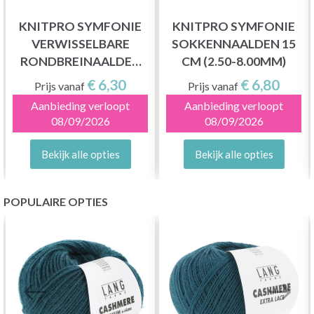
KNITPRO SYMFONIE
KNITPRO SYMFONIE
VERWISSELBARE
SOKKENNAALDEN 15
RONDBREINAALDEN
CM (2.50-8.00MM)
KORT (3.00-12.00 MM)
€ 6,30
€ 6,80
Prijs vanaf
Prijs vanaf
Aanbieding verloopt
Aanbieding verloopt
08/09/2026
08/09/2026
Bekijk alle opties
Bekijk alle opties
POPULAIRE OPTIES