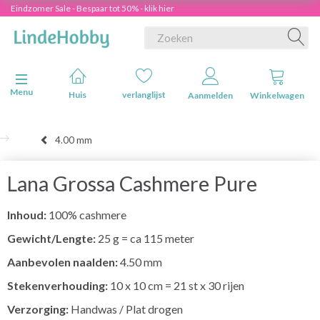
Eindzomer Sale - Bespaar tot 50% - klik hier
Navigatie in-/uitschakelen
Menu
Huis
verlanglijst
Aanmelden
Winkelwagen
4.00 mm
Lana Grossa Cashmere Pure
Inhoud:
100% cashmere
Gewicht/Lengte:
25 g = ca 115 meter
Aanbevolen naalden:
4.50 mm
Stekenverhouding:
10 x 10 cm = 21 st x 30 rijen
Verzorging:
Handwas / Plat drogen