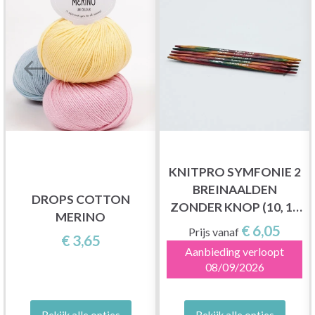
KNITPRO SYMFONIE 2
BREINAALDEN
DROPS COTTON
ZONDER KNOP (10, 15
MERINO
EN 20 CM)
€ 6,05
Prijs vanaf
€ 3,65
Aanbieding verloopt
08/09/2026
Bekijk alle opties
Bekijk alle opties