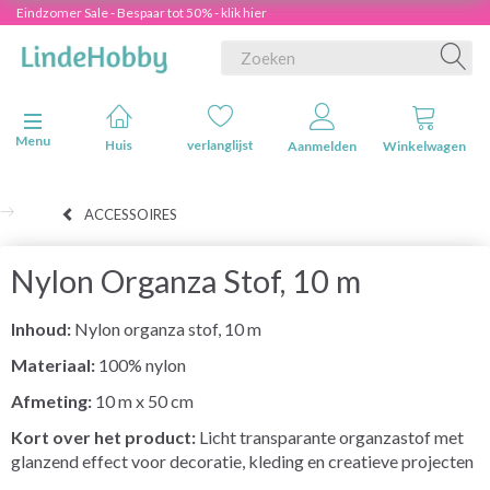
Eindzomer Sale - Bespaar tot 50% - klik hier
Navigatie in-/uitschakelen
Menu
Huis
verlanglijst
Aanmelden
Winkelwagen
ACCESSOIRES
Nylon Organza Stof, 10 m
Inhoud:
Nylon organza stof, 10 m
Materiaal:
100% nylon
Afmeting:
10 m x 50 cm
Kort over het product:
Licht transparante organzastof met
glanzend effect voor decoratie, kleding en creatieve projecten