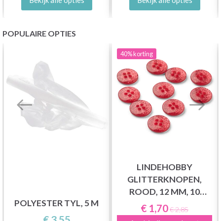
POPULAIRE OPTIES
40%
korting
LINDEHOBBY
GLITTERKNOPEN,
ROOD, 12 MM, 10
POLYESTER TYL, 5 M
STUKS
€ 1,70
€ 2,85
€ 3,55