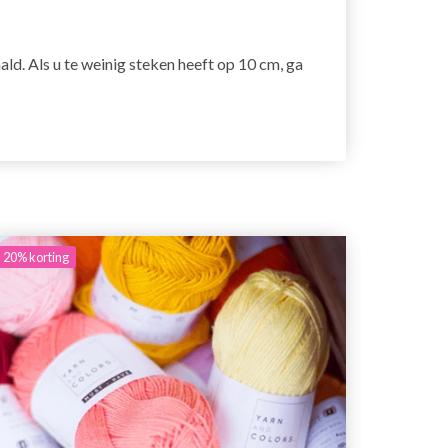
ald. Als u te weinig steken heeft op 10 cm, ga
20%
korting
20%
korti