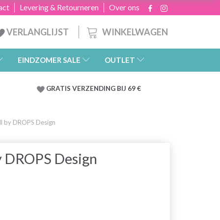
act
Levering & Retourneren
Over ons
WINKELWAGEN
VERLANGLIJST
EINDZOMER SALE
OUTLET
GRATIS
VERZENDING BIJ 69 €
ll by DROPS Design
by DROPS Design