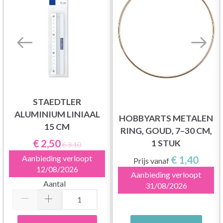
STAEDTLER
ALUMINIUM LINIAAL
HOBBYARTS METALEN
15 CM
RING, GOUD, 7–30 CM,
€ 2,50
1 STUK
€ 3,10
€ 1,40
Aanbieding verloopt
Prijs vanaf
12/08/2026
Aanbieding verloopt
Aantal
31/08/2026