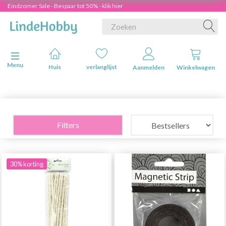
Eindzomer Sale - Bespaar tot 50% - klik hier
Navigatie in-/uitschakelen
Menu
Huis
verlanglijst
Aanmelden
Winkelwagen
Filters
30% korting