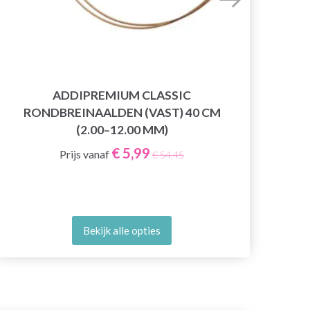
ADDIPREMIUM CLASSIC
R
RONDBREINAALDEN (VAST) 40 CM
(2.00–12.00 MM)
€ 5,99
Prijs vanaf
€ 54,45
Bekijk alle opties