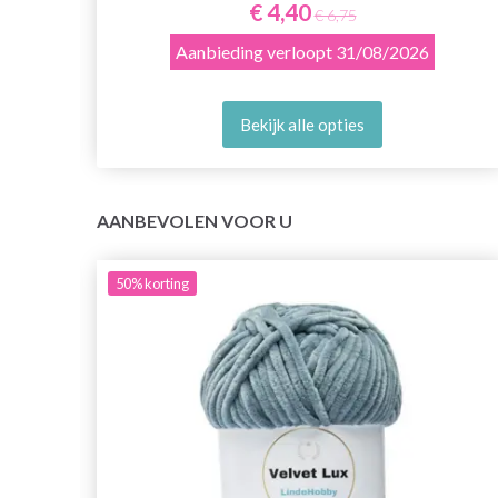
€ 4,40
€ 6,75
Aanbieding verloopt
31/08/2026
Bekijk alle opties
AANBEVOLEN VOOR U
50%
korting