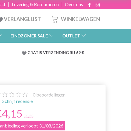
act
Levering & Retourneren
Over ons
WINKELWAGEN
VERLANGLIJST
EINDZOMER SALE
OUTLET
GRATIS
VERZENDING BIJ 69 €
0
beoordelingen
Schrijf recensie
€4,15
€6,35
anbieding verloopt 31/08/2026