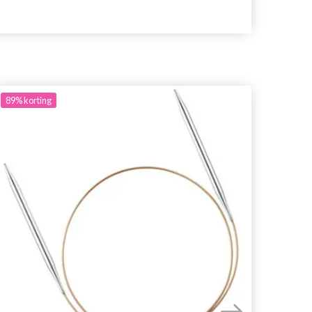
89%
korting