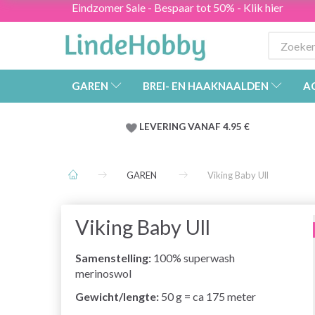
Eindzomer Sale - Bespaar tot 50% - Klik hier
GAREN
BREI- EN HAAKNAALDEN
A
LEVERING VANAF 4.95 €
GAREN
Viking Baby Ull
Viking Baby Ull
Samenstelling:
100% superwash
merinoswol
Gewicht/lengte:
50 g = ca 175 meter