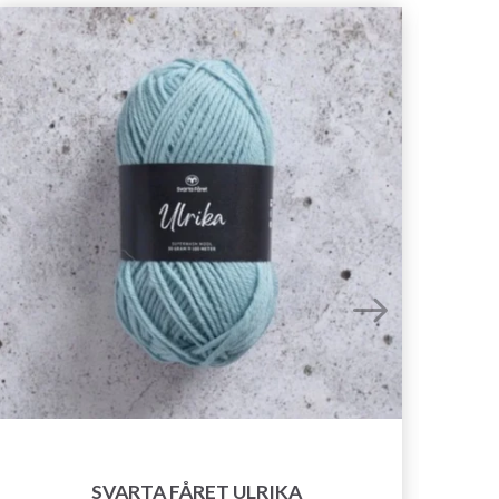
35%
ko
SVARTA FÅRET ULRIKA