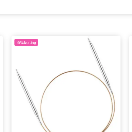
89%
korting