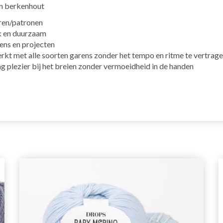
in berkenhout
uren/patronen
rk en duurzaam
rens en projecten
rkt met alle soorten garens zonder het tempo en ritme te vertrag
ang plezier bij het breien zonder vermoeidheid in de handen