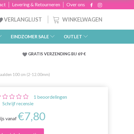
act
Levering & Retourneren
Over ons
WINKELWAGEN
VERLANGLIJST
EINDZOMER SALE
OUTLET
GRATIS
VERZENDING BIJ 69 €
naalden 100 cm (2-12.00mm)
1
beoordelingen
Schrijf recensie
€7,80
ijs vanaf