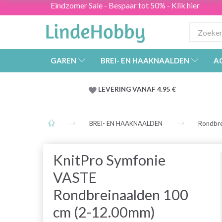
Eindzomer Sale - Bespaar tot 50% - Klik hier
GAREN
BREI- EN HAAKNAALDEN
A
LEVERING VANAF 4.95 €
BREI- EN HAAKNAALDEN
Rondbre
KnitPro Symfonie
VASTE
Rondbreinaalden 100
cm (2-12.00mm)