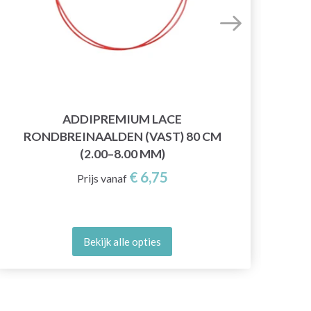
ADDIPREMIUM LACE
KN
RONDBREINAALDEN (VAST) 80 CM
R
(2.00–8.00 MM)
€ 6,75
Prijs vanaf
Bekijk alle opties