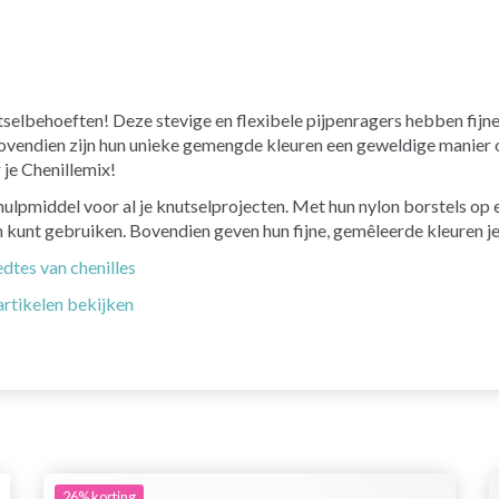
utselbehoeften! Deze stevige en flexibele pijpenragers hebben fijn
 Bovendien zijn hun unieke gemengde kleuren een geweldige manier 
je Chenillemix!
hulpmiddel voor al je knutselprojecten. Met hun nylon borstels op ee
n kunt gebruiken. Bovendien geven hun fijne, gemêleerde kleuren je
edtes van chenilles
artikelen bekijken
26%
korting