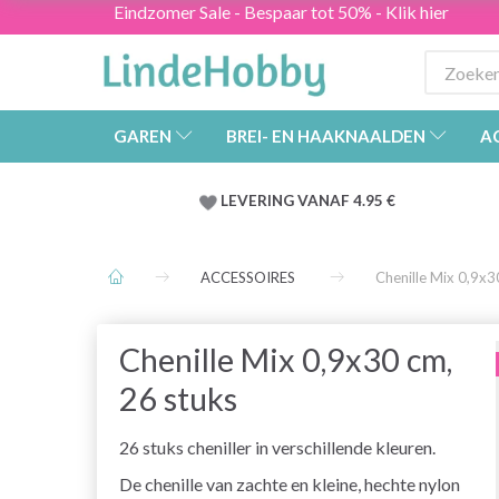
Eindzomer Sale - Bespaar tot 50% - Klik hier
GAREN
BREI- EN HAAKNAALDEN
A
LEVERING VANAF 4.95 €
ACCESSOIRES
Chenille Mix 0,9x3
Chenille Mix 0,9x30 cm,
26 stuks
26 stuks cheniller in verschillende kleuren.
De chenille van zachte en kleine, hechte nylon