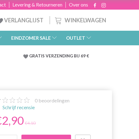
act
Levering & Retourneren
Over ons
WINKELWAGEN
VERLANGLIJST
EINDZOMER SALE
OUTLET
GRATIS
VERZENDING BIJ 69 €
0
beoordelingen
Schrijf recensie
€2,90
€4,10