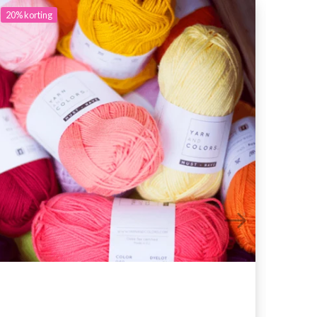
20%
korting