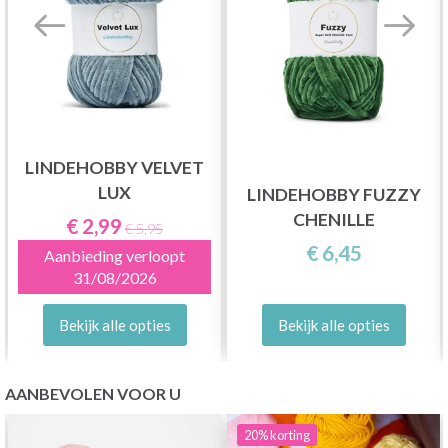
LINDEHOBBY VELVET
LUX
LINDEHOBBY FUZZY
CHENILLE
€ 2,99
€ 5,95
€ 6,45
Aanbieding verloopt
31/08/2026
Bekijk alle opties
Bekijk alle opties
AANBEVOLEN VOOR U
20%
korting