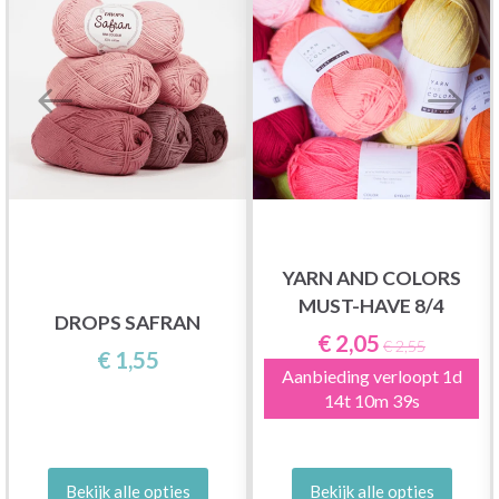
YARN AND COLORS
MUST-HAVE 8/4
DROPS SAFRAN
€ 2,05
€ 2,55
€ 1,55
Aanbieding verloopt
1d
14t 10m 39s
Bekijk alle opties
Bekijk alle opties