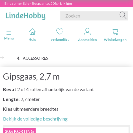
Eindzomer Sale - Bespaar tot 50% - klik hier
Navigatie in-/uitschakelen
Menu
Huis
verlanglijst
Aanmelden
Winkelwagen
ACCESSOIRES
Gipsgaas, 2,7 m
Bevat
2 of 4 rollen afhankelijk van de variant
Lengte:
2,7 meter
Kies
uit meerdere breedtes
Bekijk de volledige beschrijving
30% KORTING