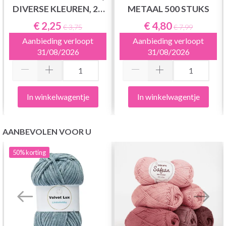
DIVERSE KLEUREN, 25
METAAL 500 STUKS
ST.
€ 2,25
€ 4,80
€ 3,75
€ 7,99
Aanbieding verloopt
Aanbieding verloopt
31/08/2026
31/08/2026
In winkelwagentje
In winkelwagentje
AANBEVOLEN VOOR U
50%
korting