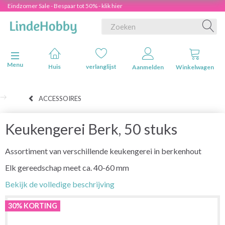
Eindzomer Sale - Bespaar tot 50% - klik hier
Navigatie in-/uitschakelen
Menu
Huis
verlanglijst
Aanmelden
Winkelwagen
ACCESSOIRES
Keukengerei Berk, 50 stuks
Assortiment van verschillende keukengerei in berkenhout
Elk gereedschap meet ca. 40-60 mm
Bekijk de volledige beschrijving
30% KORTING