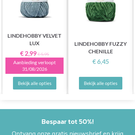
LINDEHOBBY VELVET
LUX
LINDEHOBBY FUZZY
CHENILLE
€ 2,99
€ 5,95
€ 6,45
Aanbieding verloopt
31/08/2026
Bekijk alle opties
Bekijk alle opties
Bespaar tot 50%!
Ontvang onze gratis nieuwsbrief en krijg