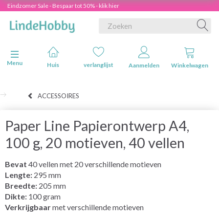
Eindzomer Sale - Bespaar tot 50% - klik hier
Navigatie in-/uitschakelen
Menu
Huis
verlanglijst
Aanmelden
Winkelwagen
ACCESSOIRES
Paper Line Papierontwerp A4,
100 g, 20 motieven, 40 vellen
Bevat
40 vellen met 20 verschillende motieven
Lengte:
295 mm
Breedte:
205 mm
Dikte:
100 gram
Verkrijgbaar
met verschillende motieven