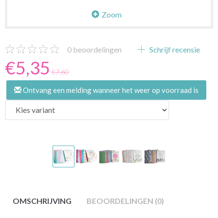
Zoom
0
beoordelingen
Schrijf recensie
€5,35
€7,60
Ontvang een melding wanneer het weer op voorraad is
OMSCHRIJVING
BEOORDELINGEN (0)