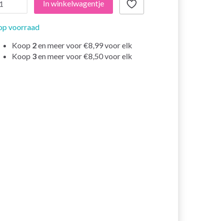
In winkelwagentje
op voorraad
Koop
2
en meer voor
€8,99
voor elk
Koop
3
en meer voor
€8,50
voor elk