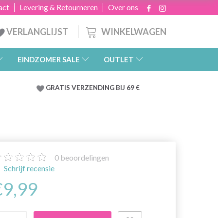
act
Levering & Retourneren
Over ons
WINKELWAGEN
VERLANGLIJST
EINDZOMER SALE
OUTLET
GRATIS
VERZENDING BIJ 69 €
0
beoordelingen
Schrijf recensie
€9,99