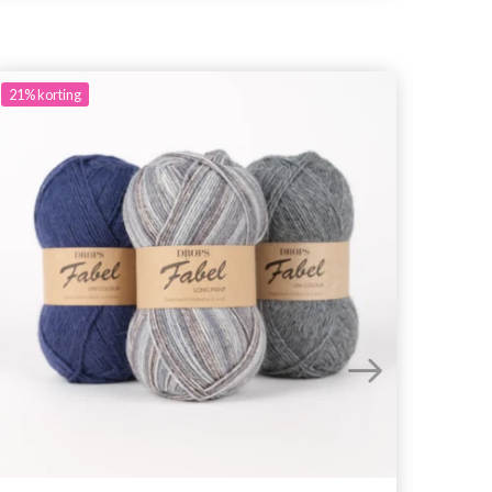
21%
korting