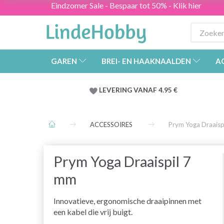
Eindzomer Sale - Bespaar tot 50% - Klik hier
GAREN
BREI- EN HAAKNAALDEN
A
LEVERING VANAF 4.95 €
ACCESSOIRES
Prym Yoga Draaisp
Prym Yoga Draaispil 7
mm
Innovatieve, ergonomische draaipinnen met
een kabel die vrij buigt.