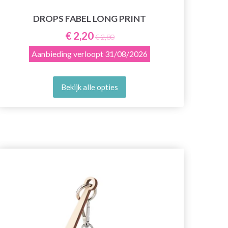
DROPS FABEL LONG PRINT
M
€ 2,20
€ 2,80
Aanbieding verloopt
31/08/2026
Bekijk alle opties