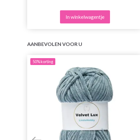
In winkelwagentje
AANBEVOLEN VOOR U
50%
korting