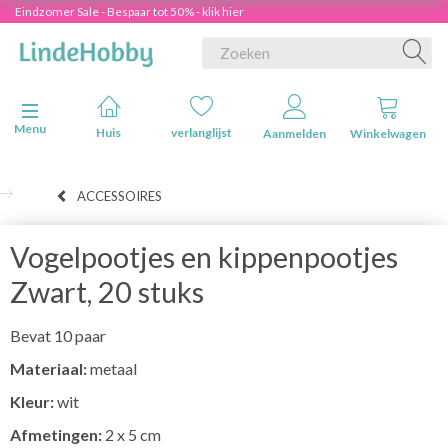
Eindzomer Sale - Bespaar tot 50% - klik hier
Navigatie in-/uitschakelen
Menu
Huis
verlanglijst
Aanmelden
Winkelwagen
ACCESSOIRES
Vogelpootjes en kippenpootjes
Zwart, 20 stuks
Bevat 10 paar
Materiaal:
metaal
Kleur:
wit
Afmetingen:
2 x 5 cm