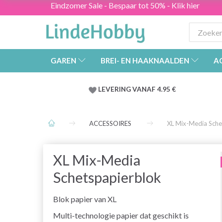
Eindzomer Sale - Bespaar tot 50% - Klik hier
GAREN
BREI- EN HAAKNAALDEN
A
LEVERING VANAF 4.95 €
ACCESSOIRES
XL Mix-Media Sche
XL Mix-Media
Schetspapierblok
Blok papier van XL
Multi-technologie papier dat geschikt is