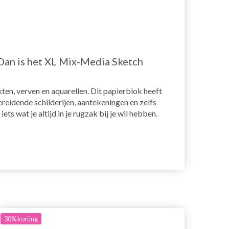
Dan is het XL Mix-Media Sketch
ten, verven en aquarellen. Dit papierblok heeft
reidende schilderijen, aantekeningen en zelfs
s wat je altijd in je rugzak bij je wil hebben.
30%
korting
30%
ko