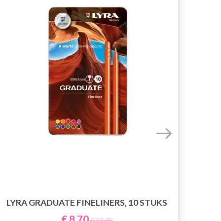
FA
LYRA GRADUATE FINELINERS, 10 STUKS
€ 8,70
€ 12,45