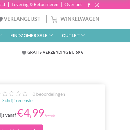
act
Levering & Retourneren
Over ons
WINKELWAGEN
VERLANGLIJST
EINDZOMER SALE
OUTLET
GRATIS
VERZENDING BIJ 69 €
0
beoordelingen
Schrijf recensie
€4,99
ijs vanaf
€7,15