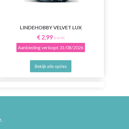
LINDEHOBBY VELVET LUX
€ 2,99
€ 5,95
Aanbieding verloopt
31/08/2026
Bekijk alle opties
,