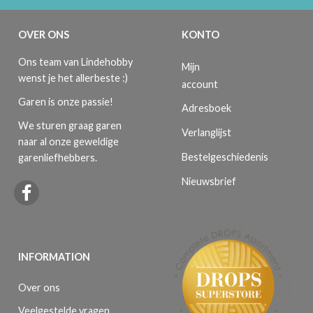
OVER ONS
KONTO
Ons team van Lindehobby
Mijn
wenst je het allerbeste :)
account
Garen is onze passie!
Adresboek
We sturen graag garen
Verlanglijst
naar al onze geweldige
Bestelgeschiedenis
garenliefhebbers.
Nieuwsbrief
INFORMATION
Over ons
Veelgestelde vragen