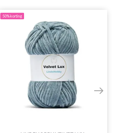
50%
korting