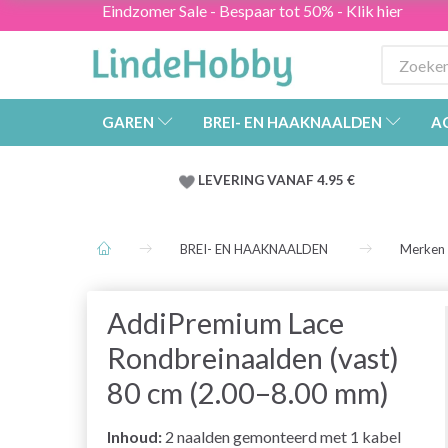
Eindzomer Sale - Bespaar tot 50% - Klik hier
GAREN
BREI- EN HAAKNAALDEN
A
LEVERING VANAF 4.95 €
BREI- EN HAAKNAALDEN
Merken
AddiPremium Lace
Rondbreinaalden (vast)
80 cm (2.00–8.00 mm)
Inhoud:
2 naalden gemonteerd met 1 kabel