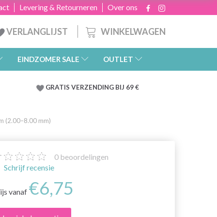
act
Levering & Retourneren
Over ons
WINKELWAGEN
VERLANGLIJST
EINDZOMER SALE
OUTLET
GRATIS
VERZENDING BIJ 69 €
cm (2.00–8.00 mm)
0
beoordelingen
Schrijf recensie
€6,75
ijs vanaf