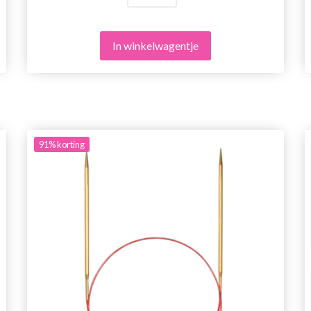
In winkelwagentje
91%
korting