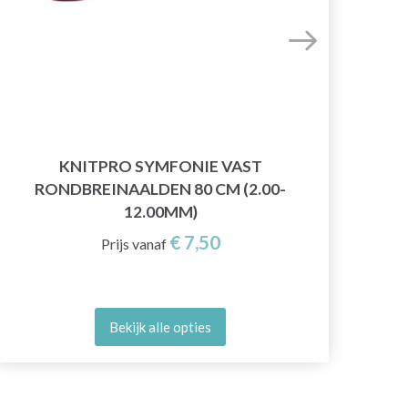
KNITPRO SYMFONIE VAST
RONDBREINAALDEN 80 CM (2.00-
SC
12.00MM)
€ 7,50
Prijs vanaf
Bekijk alle opties