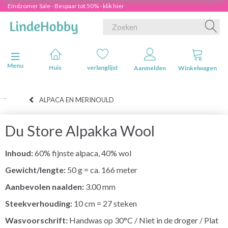
Eindzomer Sale - Bespaar tot 50% - klik hier
Navigatie in-/uitschakelen
Menu
Huis
verlanglijst
Aanmelden
Winkelwagen
ALPACA EN MERINOULD
Du Store Alpakka Wool
Inhoud:
60% fijnste alpaca, 40% wol
Gewicht/lengte:
50 g = ca. 166 meter
Aanbevolen naalden:
3.00 mm
Steekverhouding:
10 cm = 27 steken
Wasvoorschrift:
Handwas op 30°C / Niet in de droger / Plat